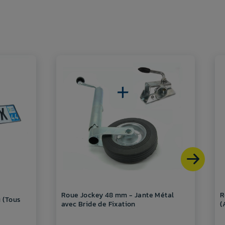
Roue Jockey 48 mm - Jante Métal
R
u (Tous
avec Bride de Fixation
(