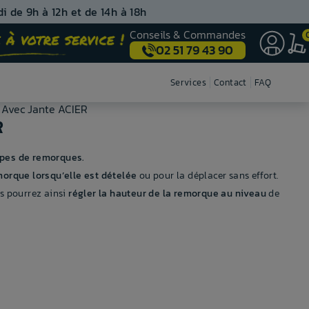
i de 9h à 12h et de 14h à 18h
Conseils & Commandes
02 51 79 43 90
Nos centres de montage
Services
Contact
FAQ
 Avec Jante ACIER
R
ypes de remorques.
morque lorsqu’elle est dételée
ou pour la déplacer sans effort.
s pourrez ainsi
régler la hauteur de la remorque au niveau
de