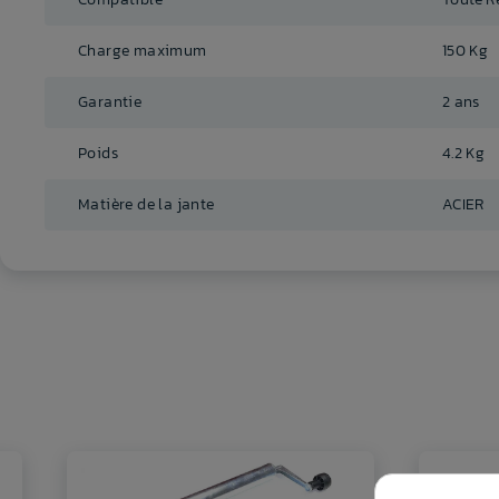
Charge maximum
150 Kg
Garantie
2 ans
Poids
4.2 Kg
Matière de la jante
ACIER