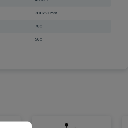
200x50 mm
780
560