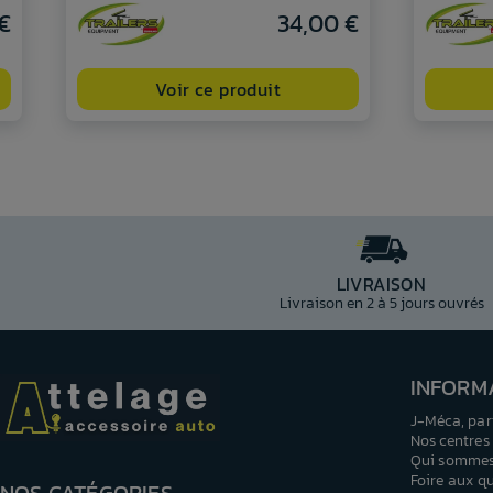
 €
34,00 €
Voir ce produit
LIVRAISON
Livraison en 2 à 5 jours ouvrés
INFORM
J-Méca, par
Nos centres
Qui sommes
Foire aux q
NOS CATÉGORIES