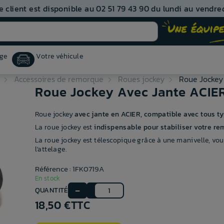
e client est disponible au 02 51 79 43 90 du lundi au vendred
ge
Votre véhicule
Accessoires de remorque
Roues jockey
Roue Jockey
Roue Jockey Avec Jante ACIE
Roue jockey
avec jante en ACIER, compatible avec tous t
La roue jockey est
indispensable pour stabiliser votre re
La roue jockey est télescopique grâce à une manivelle, vou
l'attelage.
Référence : 1FK0719A
En stock
QUANTITÉ
18,50 €
TTC