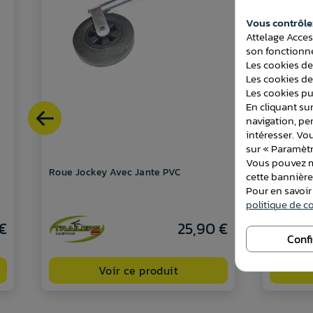
Vous contrôlez
Attelage Acces
son fonctionne
Les cookies de
Les cookies de
Les cookies pub
En cliquant sur
navigation, pe
intéresser. Vo
sur « Paramètr
Vous pouvez mo
Roue Jockey Avec Jante PVC
Roue Joc
cette bannièr
Charge L
Pour en savoir
politique de co
€
25,90 €
Conf
Voir ce produit