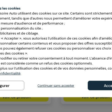
 les cookies
soire Auto utilisent des cookies sur ce site. Certains sont strictemen
ment, tandis que d'autres nous permettent d'améliorer votre expéri
 mesure d'audience et de performance ;
 personnalisation du site ;
licitaires et de ciblage.
 « Accepter », vous autorisez l'utilisation de ces cookies afin d'améli
rsonnaliser certains contenus et vous proposer des offres susceptib
us pouvez également refuser ces cookies ou personnaliser vos choix 
es des cookies ».
difier ou retirer votre consentement à tout moment. L'absence d'in
key Automatique Spéciale
Roue Jockey 48 mm - Jante 
e est considérée comme un refus des cookies optionnels.
ourde 60 mm
avec Bride de Fixation
 plus sur l'utilisation des cookies et de vos données personnelles, c
nfidentialité
.
126,90 €
igurer
Acce
Continuer sans accepter
Voir ce produit
Voir ce produit