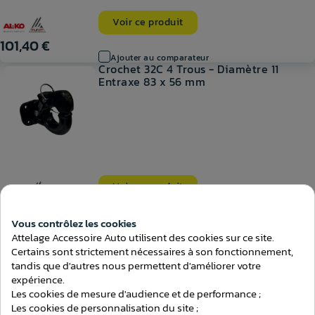
Voir ce produit
101,40 €
Ajouter au comparateur
Crochet 32C 4 Trous - Diamètre 11
Entraxe 83 x 56 mm
Voir ce produit
105,30 €
Vous contrôlez les cookies
Ajouter au comparateur
Crochet Fixation 2 Trous - Diamètre 17
Attelage Accessoire Auto utilisent des cookies sur ce site.
Entraxe 90
Certains sont strictement nécessaires à son fonctionnement,
tandis que d'autres nous permettent d'améliorer votre
expérience.
Les cookies de mesure d'audience et de performance ;
Les cookies de personnalisation du site ;