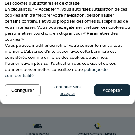
Consentement aux cookies
Les cookies publicitaires et de ciblage.
En cliquant sur « Accepter », vous autorisez l'utilisation de ces
cookies afin d'améliorer votre navigation, personnaliser
Voir ce produit
certains contenus et vous proposer des offres susceptibles de
114,60 €
vous intéresser. Vous pouvez également refuser ces cookies ou
Ajouter au comparateur
personnaliser vos choix en cliquant sur « Paramètres des
Crochet 4 Trous - Diamètre 17 Entraxe
cookies ».
90 x 50 mm
Vous pouvez modifier ou retirer votre consentement à tout
moment. L'absence d'interaction avec cette bannière est
considérée comme un refus des cookies optionnels.
Pour en savoir plus sur l'utilisation des cookies et de vos
données personnelles, consultez notre
politique de
confidentialité
.
Voir ce produit
Continuer sans
Configurer
Accepter
accepter
215,10 €
Ajouter au comparateur
LIVRAISON
CONTACTEZ-NOUS