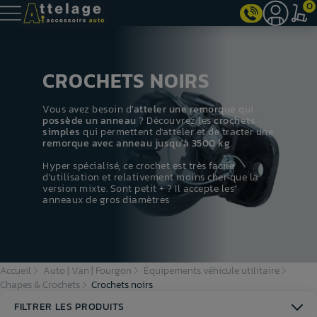
0
CROCHETS NOIRS
Vous avez besoin d
'atteler une remorque qui
possède un anneau
? Découvrez les
crochets
simples
qui permettent d'atteler et de tracter une
remorque avec anneau jusqu'à 3500 kg
.
Hyper spécialisé, ce crochet est très facile
d'utilisation et relativement moins cher que la
version mixte. Sont petit + ? Il accepte les
anneaux de gros diamètres
Accueil
Auto | Van | Fourgon
Équipements véhicule utilitaire
Chapes & Crochets
Crochets noirs
FILTRER LES PRODUITS