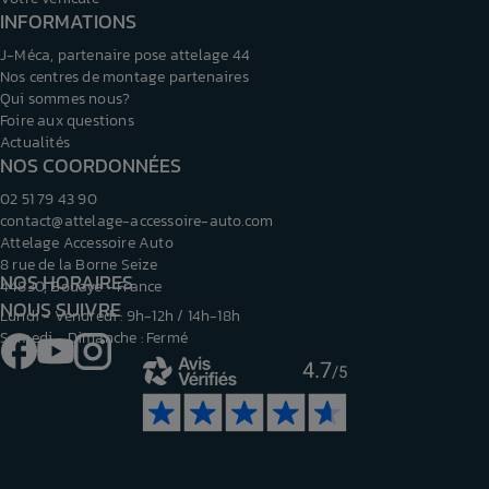
INFORMATIONS
J-Méca, partenaire pose attelage 44
Nos centres de montage partenaires
Qui sommes nous?
Foire aux questions
Actualités
NOS COORDONNÉES
02 51 79 43 90
contact@attelage-accessoire-auto.com
Attelage Accessoire Auto
8 rue de la Borne Seize
NOS HORAIRES
44830, Bouaye - France
NOUS SUIVRE
Lundi - Vendredi : 9h-12h / 14h-18h
Samedi - Dimanche : Fermé
Facebook
YouTube
Instagram
4.7
/5