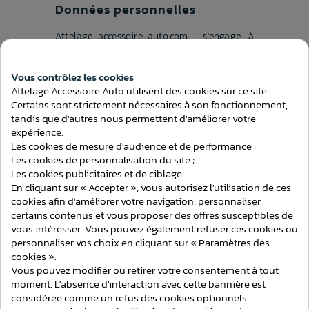
Données personnelles
Attelage-accessoire-auto.com s'engage à
maintenir confidentielles les données
personnelles fournies par l'utilisateur du site
et à ne pas les transférer à d'autres sociétés
Vous contrôlez les cookies
ou organismes. Attelage-accessoire-
Attelage Accessoire Auto utilisent des cookies sur ce site.
auto.com s'engage à assurer à toute personne
qui en fera la demande un droit d'accès, de
Certains sont strictement nécessaires à son fonctionnement,
rectification et de suppression des données la
tandis que d'autres nous permettent d'améliorer votre
Consentement aux cookies
concernant.
expérience.
Responsabilité
Les cookies de mesure d'audience et de performance ;
Les cookies de personnalisation du site ;
Attelage-accessoire-auto.com décline toute
Les cookies publicitaires et de ciblage.
responsabilité pour les difficultés rencontrées
En cliquant sur « Accepter », vous autorisez l'utilisation de ces
lors de l'accès à son site ou pour toute
cookies afin d'améliorer votre navigation, personnaliser
défaillance de communication.
certains contenus et vous proposer des offres susceptibles de
Attelage-accessoire-auto.com se réserve la
vous intéresser. Vous pouvez également refuser ces cookies ou
possibilité de modifier, d'interrompre
personnaliser vos choix en cliquant sur « Paramètres des
temporairement ou de façon permanente,
toute ou une partie du site, sans préavis.
cookies ».
Attelage-accessoire-auto.com ne pourra en
Vous pouvez modifier ou retirer votre consentement à tout
aucun cas être tenu pour responsable à votre
moment. L'absence d'interaction avec cette bannière est
encontre ou à l'encontre d'un tiers de toute
considérée comme un refus des cookies optionnels.
modification, interruption ou suspension du
site.