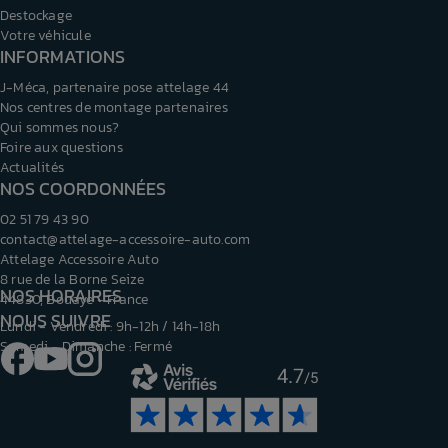
Destockage
Votre véhicule
INFORMATIONS
J-Méca, partenaire pose attelage 44
Nos centres de montage partenaires
Qui sommes nous?
Foire aux questions
Actualités
NOS COORDONNÉES
02 51 79 43 90
contact@attelage-accessoire-auto.com
Attelage Accessoire Auto
8 rue de la Borne Seize
NOS HORAIRES
44830, Bouaye - France
NOUS SUIVRE
Lundi - Vendredi : 9h-12h / 14h-18h
Samedi - Dimanche : Fermé
Facebook
YouTube
Instagram
4.7
/5