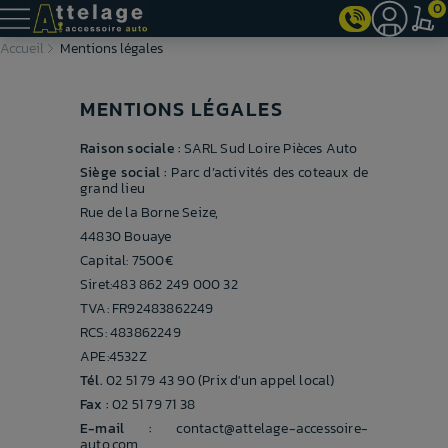
0
Accueil
Mentions légales
MENTIONS LÉGALES
Raison sociale :
SARL Sud Loire Pièces Auto
Siège social :
Parc d’activités des coteaux de
grand lieu
Rue de la Borne Seize,
44830 Bouaye
Capital: 7500€
Siret:483 862 249 000 32
TVA: FR92483862249
RCS: 483862249
APE:4532Z
Tél.
02 51 79 43 90 (Prix d'un appel local)
Fax :
02 51 79 71 38
E-mail :
contact@attelage-accessoire-
auto.com