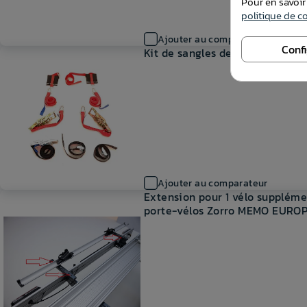
Pour en savoir
politique de co
Ajouter au comparateur
Conf
Kit de sangles de fixation pour
Ajouter au comparateur
Extension pour 1 vélo suppléme
porte-vélos Zorro MEMO EURO