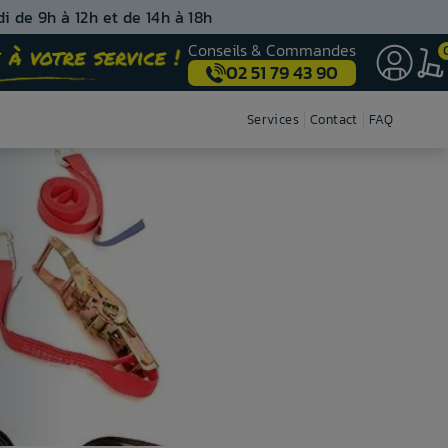
i de 9h à 12h et de 14h à 18h
Conseils & Commandes
02 51 79 43 90
Nos centres de montage
Services
Contact
FAQ