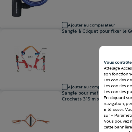
Ajouter au comparateur
Sangle à Cliquet pour fixer le
Vous contrôlez
Attelage Acces
son fonctionne
Les cookies de
Les cookies de
Ajouter au comparateur
Les cookies pub
Sangle pour maintiens du scoot
En cliquant sur
Crochets 3,15 m x 35 mm – Char
navigation, pe
intéresser. Vo
sur « Paramètr
Vous pouvez mo
cette bannièr