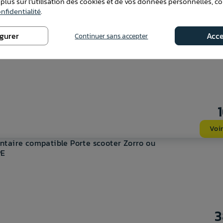
 plus sur l'utilisation des cookies et de vos données personnelles, c
nfidentialité
.
Voir
igurer
Acce
Continuer sans accepter
 remorque ( scooter ou moto )
Voir
ntaire compatible Porte scooter Zorro ou
PE
3