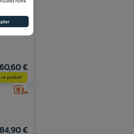
onsultez notre
54,10 €
 ce produit
pter
160,60 €
 ce produit
84,90 €