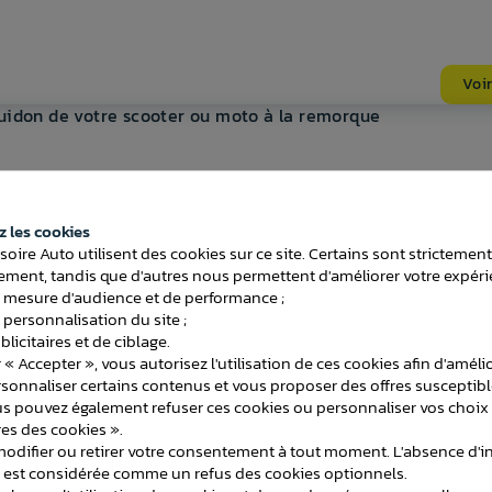
Voir
 Guidon de votre scooter ou moto à la remorque
 les cookies
soire Auto utilisent des cookies sur ce site. Certains sont strictemen
ment, tandis que d'autres nous permettent d'améliorer votre expéri
 mesure d'audience et de performance ;
Voir
 personnalisation du site ;
licitaires et de ciblage.
er ou moto sur votre remorque à Cliquet avec
 « Accepter », vous autorisez l'utilisation de ces cookies afin d'améli
ge 1300 kg
rsonnaliser certains contenus et vous proposer des offres susceptib
us pouvez également refuser ces cookies ou personnaliser vos choix 
es des cookies ».
difier ou retirer votre consentement à tout moment. L'absence d'in
e est considérée comme un refus des cookies optionnels.