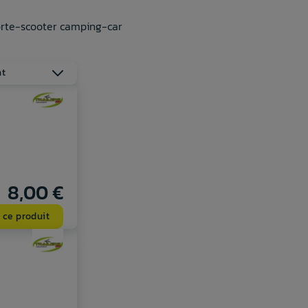
orte-scooter camping-car
nt
8,00 €
 ce produit