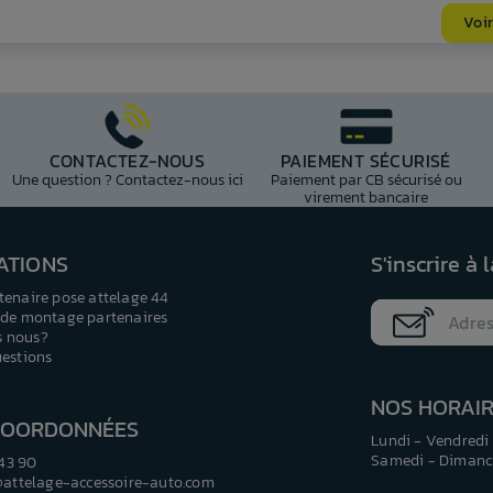
Voir
CONTACTEZ-NOUS
PAIEMENT SÉCURISÉ
Une question ? Contactez-nous ici
Paiement par CB sécurisé ou
virement bancaire
ATIONS
S'inscrire à 
tenaire pose attelage 44
 de montage partenaires
 nous?
uestions
NOS HORAI
COORDONNÉES
Lundi - Vendredi 
Samedi - Dimanch
 43 90
@attelage-accessoire-auto.com