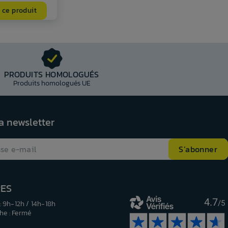
 ce produit
PRODUITS HOMOLOGUÉS
Produits homologués UE
la newsletter
RES
4.7
: 9h-12h / 14h-18h
/5
e : Fermé