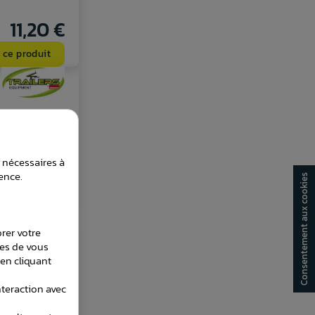
11,20 €
 ce produit
t nécessaires à
39,60 €
ence.
Consentement aux cookies
 ce produit
orer votre
les de vous
en cliquant
teraction avec