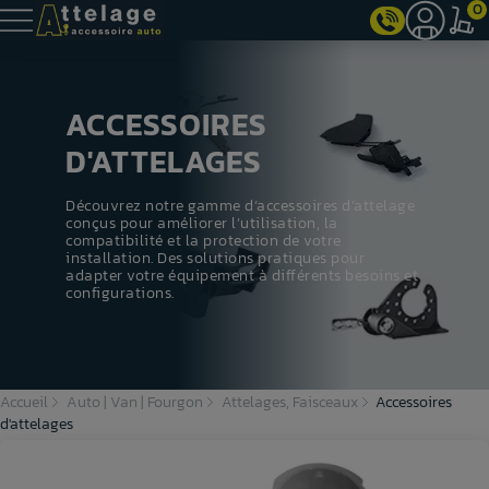
0
ACCESSOIRES
D'ATTELAGES
Découvrez notre gamme d’accessoires d’attelage
conçus pour améliorer l’utilisation, la
compatibilité et la protection de votre
installation. Des solutions pratiques pour
adapter votre équipement à différents besoins et
configurations.
Accueil
Auto | Van | Fourgon
Attelages, Faisceaux
Accessoires
d'attelages