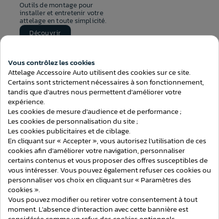
Outils de montage pour
installer et entretenir votre
attelage en toute simplicité.
Découvrir
Vous contrôlez les cookies
Attelage Accessoire Auto utilisent des cookies sur ce site.
Certains sont strictement nécessaires à son fonctionnement,
tandis que d'autres nous permettent d'améliorer votre
ACCESSOIRES D’ATTELAGE : COMPLÉTER ET
expérience.
OPTIMISER VOTRE INSTALLATION
Les cookies de mesure d'audience et de performance ;
Consentement aux cookies
Les cookies de personnalisation du site ;
Les accessoires d’attelage regroupent l’ensemble des éléments
complémentaires permettant d’améliorer l’utilisation et la
Les cookies publicitaires et de ciblage.
compatibilité de votre installation. Ils interviennent en complément
En cliquant sur « Accepter », vous autorisez l'utilisation de ces
de l’attelage principal afin d’en faciliter l’usage, d’en optimiser les
cookies afin d'améliorer votre navigation, personnaliser
performances ou d’en prolonger la durée de vie.
certains contenus et vous proposer des offres susceptibles de
Ces accessoires jouent un rôle essentiel dans le bon
vous intéresser. Vous pouvez également refuser ces cookies ou
fonctionnement global de votre équipement. Ils permettent
personnaliser vos choix en cliquant sur « Paramètres des
d’adapter votre installation à différentes configurations, de
cookies ».
protéger certains éléments sensibles ou encore de simplifier les
Vous pouvez modifier ou retirer votre consentement à tout
opérations de montage et d’utilisation.
moment. L'absence d'interaction avec cette bannière est
Voir plus
ADAPTER VOTRE INSTALLATION SELON VOS
considérée comme un refus des cookies optionnels.