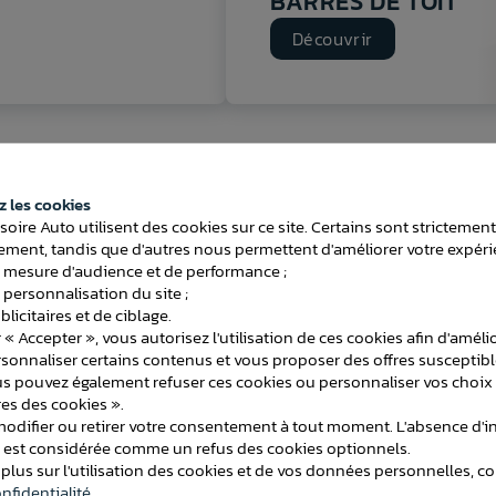
BARRES DE TOIT
Découvrir
 les cookies
soire Auto utilisent des cookies sur ce site. Certains sont strictemen
FAQ Porte-vélos
ment, tandis que d'autres nous permettent d'améliorer votre expéri
 mesure d'audience et de performance ;
 personnalisation du site ;
licitaires et de ciblage.
 « Accepter », vous autorisez l'utilisation de ces cookies afin d'améli
rsonnaliser certains contenus et vous proposer des offres susceptib
us pouvez également refuser ces cookies ou personnaliser vos choix 
es des cookies ».
-vélos ?
puisqu’il est uniquement en contact avec la rotule d’attelage.
difier ou retirer votre consentement à tout moment. L'absence d'in
correctement positionnés afin d’éviter tout contact avec la carrosserie.
ntent pas de risque pour la peinture ou la structure du véhicule.
e est considérée comme un refus des cookies optionnels.
 plus sur l'utilisation des cookies et de vos données personnelles, c
s voitures ?
s porte-vélos sur attelage.
nfidentialité
.