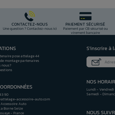
aignant. Entre le manque de place, le démontage nécessaire de certain
 solution de transport simple et efficace. Il facilite le chargement e
CONTACTEZ-NOUS
PAIEMENT SÉCURISÉ
Une question ? Contactez-nous ici
Paiement par CB sécurisé ou
même temps, ce qui en fait une solution particulièrement adaptée :
virement bancaire
ATIONS
S'inscrire à 
tenaire pose attelage 44
 de montage partenaires
 ponctuel comme intensif.
 nous?
uestions
S SELON VOS BESOINS
NOS HORAI
icule, le nombre de vélos à transporter, la fréquence d’utilisation et l
COORDONNÉES
Lundi - Vendredi 
Samedi - Dimanch
 43 90
@attelage-accessoire-auto.com
tiques et les plus confortables à utiliser. Ils offrent une excellente 
 Accessoire Auto
 la Borne Seize
NOUS SUIV
ouaye - France