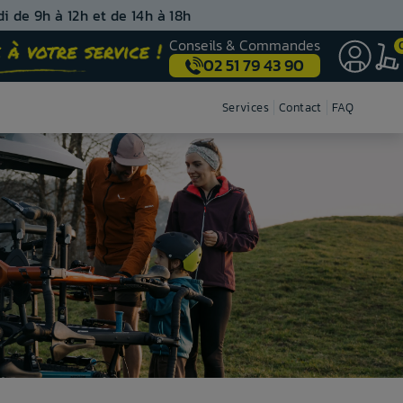
i de 9h à 12h et de 14h à 18h
Conseils & Commandes
02 51 79 43 90
Nos centres de montage
Services
Contact
FAQ