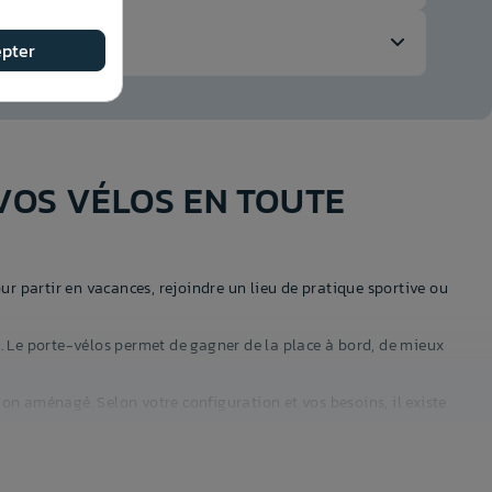
lus recommandée, notamment pour les trajets longs et les
pter
rme et sécurisée.
VOS VÉLOS EN TOUTE
nfort d’utilisation. Le porte-vélos de toit nécessite des
our partir en vacances, rejoindre un lieu de pratique sportive ou
ité. Le porte-vélos permet de gagner de la place à bord, de mieux
gon aménagé. Selon votre configuration et vos besoins, il existe