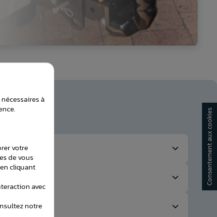
t nécessaires à
ence.
Consentement aux cookies
orer votre
les de vous
en cliquant
teraction avec
onsultez notre