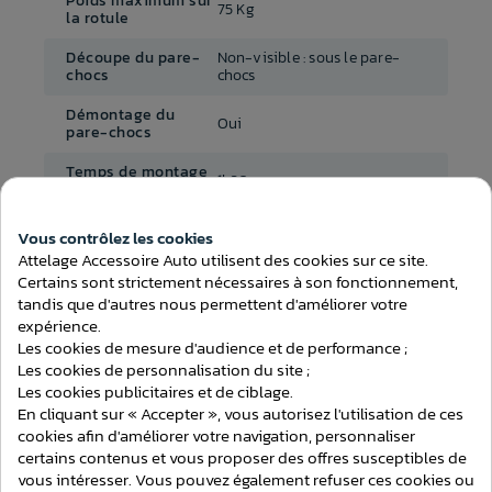
Poids maximum sur
75 Kg
la rotule
Découpe du pare-
Non-visible : sous le pare-
chocs
chocs
Démontage du
Oui
pare-chocs
Temps de montage
1h30
(attelage)
Au choix avec ou sans
Vous contrôlez les cookies
Faisceau inclus
faisceau
Consentement aux cookies
Attelage Accessoire Auto utilisent des cookies sur ce site.
Certains sont strictement nécessaires à son fonctionnement,
Faisceau
A choisir dans le menu
tandis que d'autres nous permettent d'améliorer votre
expérience.
Les cookies de mesure d'audience et de performance ;
Les cookies de personnalisation du site ;
Les cookies publicitaires et de ciblage.
En cliquant sur « Accepter », vous autorisez l'utilisation de ces
ATTELAGES
cookies afin d'améliorer votre navigation, personnaliser
certains contenus et vous proposer des offres susceptibles de
vous intéresser. Vous pouvez également refuser ces cookies ou