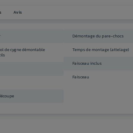
s
Avis
r
Démontage du pare-chocs
col de cygne démontable
Temps de montage (attelage)
ils
Faisceau inclus
Faisceau
découpe