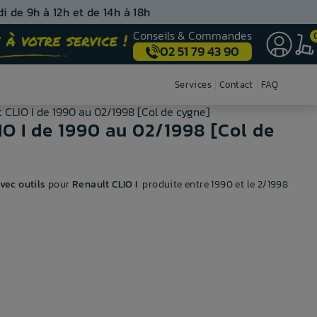
i de 9h à 12h et de 14h à 18h
Conseils & Commandes
02 51 79 43 90
Nos centres de montage
Services
Contact
FAQ
 CLIO I de 1990 au 02/1998 [Col de cygne]
O I de 1990 au 02/1998 [Col de
vec outils
pour
Renault CLIO I
produite entre 1990 et le 2/1998