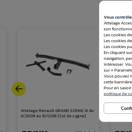
Vous contrôlez
Attelage Acces
son fonctionne
Les cookies de
Les cookies de
Les cookies pub
En cliquant sur
navigation, pe
intéresser. Vo
sur « Paramètr
Vous pouvez mo
cette bannièr
Pour en savoir
politique de co
Conf
Attelage Renault GRAND SCENIC III du
Attelage
4/2009 au 10/2016 [Col de cygne]
partir d