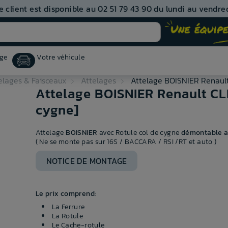
e client est disponible au 02 51 79 43 90 du lundi au vendred
ge
Votre véhicule
elages & Faisceaux
Attelages
Attelage BOISNIER Renault
Attelage BOISNIER Renault CLI
cygne]
Attelage
BOISNIER
avec Rotule col de cygne
démontable a
( Ne se monte pas sur 16S / BACCARA / RSI /RT et auto )
NOTICE DE MONTAGE
Le prix comprend:
La Ferrure
La Rotule
Le Cache-rotule