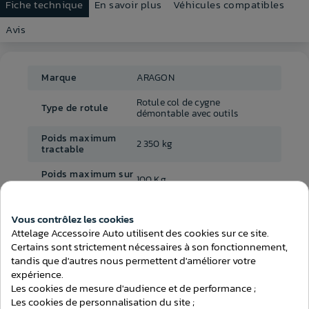
Fiche technique
En savoir plus
Véhicules compatibles
Avis
Marque
ARAGON
Rotule col de cygne
Type de rotule
démontable avec outils
Poids maximum
2 350 kg
tractable
Poids maximum sur
100 Kg
la rotule
Découpe du pare-
Non-visible : sous le pare-
Vous contrôlez les cookies
Consentement aux cookies
chocs
chocs
Attelage Accessoire Auto utilisent des cookies sur ce site.
Certains sont strictement nécessaires à son fonctionnement,
Démontage du
Oui
pare-chocs
tandis que d'autres nous permettent d'améliorer votre
expérience.
Temps de montage
Les cookies de mesure d'audience et de performance ;
- de 1h30
(attelage)
Les cookies de personnalisation du site ;