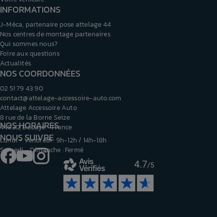
INFORMATIONS
J-Méca, partenaire pose attelage 44
Nos centres de montage partenaires
Qui sommes nous?
Foire aux questions
Actualités
NOS COORDONNÉES
02 51 79 43 90
contact@attelage-accessoire-auto.com
Attelage Accessoire Auto
8 rue de la Borne Seize
NOS HORAIRES
44830, Bouaye - France
NOUS SUIVRE
Lundi - Vendredi : 9h-12h / 14h-18h
Samedi - Dimanche : Fermé
Facebook
YouTube
Instagram
4.7
/5