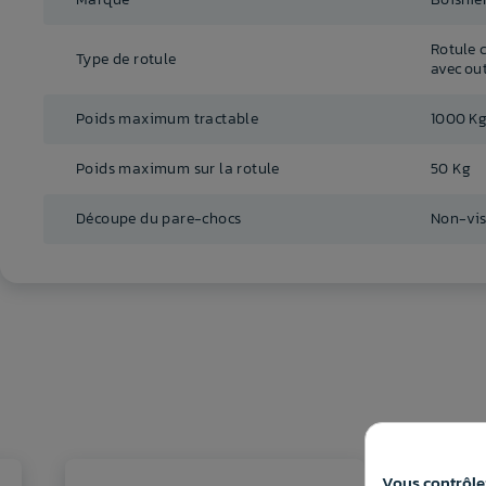
Rotule 
Type de rotule
avec out
Poids maximum tractable
1000 K
Poids maximum sur la rotule
50 Kg
Découpe du pare-chocs
Non-visi
Vous contrôlez