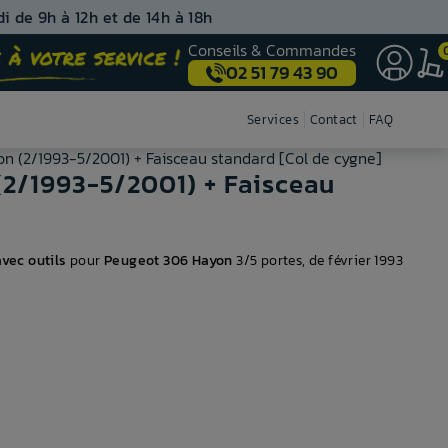
i de 9h à 12h et de 14h à 18h
Conseils & Commandes
02 51 79 43 90
Nos centres de montage
Services
Contact
FAQ
n (2/1993-5/2001) + Faisceau standard [Col de cygne]
2/1993-5/2001) + Faisceau
vec outils
pour
Peugeot 306 Hayon
3/5 portes, de février 1993