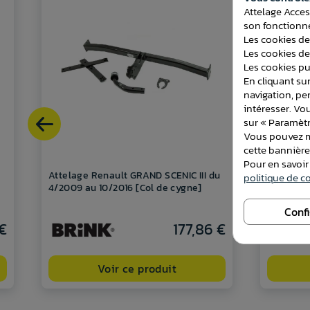
Attelage Acces
son fonctionne
Les cookies de
Les cookies de
Les cookies pub
En cliquant sur
navigation, pe
intéresser. Vo
sur « Paramètr
Vous pouvez mo
cette bannièr
Pour en savoir
Attelage Renault GRAND SCENIC III du
Attelage
politique de co
4/2009 au 10/2016 [Col de cygne]
partir d
Conf
€
177,86 €
Voir ce produit