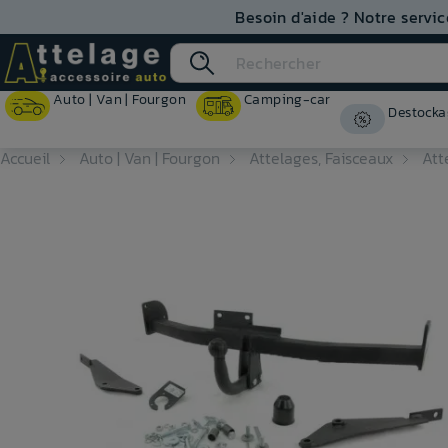
Besoin d'aide ? Notre servic
Auto | Van | Fourgon
Camping-car
Destocka
Accueil
Auto | Van | Fourgon
Attelages, Faisceaux
Att