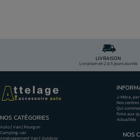
LIVRAISON
Livraison en 2 à 5 jours ouvrés
INFORM
J-Méca, par
Nos centres
Qui sommes
Foire aux q
NOS CATÉGORIES
Actualités
Auto | Van | Fourgon
Camping-car
NOS 
Aménagement Van | Outdoor