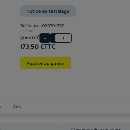
Notice de l'attelage
Référence : 02070+Z22
En stock
QUANTITÉ
173,50 €
TTC
Ajouter au panier
s
Avis
r
Démontage du pare-chocs