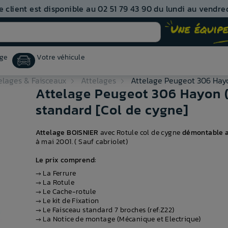
e client est disponible au 02 51 79 43 90 du lundi au vendred
ge
Votre véhicule
elages & Faisceaux
Attelages
Attelage Peugeot 306 Hayo
Attelage Peugeot 306 Hayon (
standard [Col de cygne]
Attelage BOISNIER
avec Rotule col de cygne
démontable a
à mai 2001. ( Sauf cabriolet)
Le prix comprend:
→ La Ferrure
→ La Rotule
→ Le Cache-rotule
→ Le kit de Fixation
→ Le Faisceau standard 7 broches (ref:Z22)
→ La Notice de montage (Mécanique et Electrique)