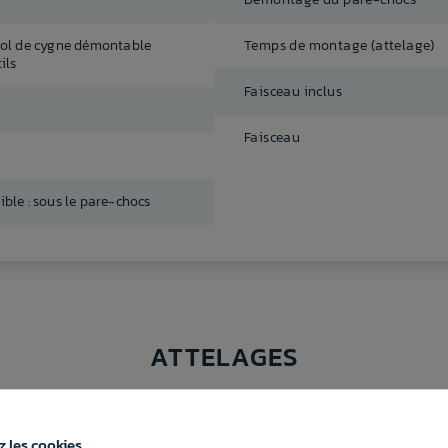
col de cygne démontable
Temps de montage (attelage)
ils
Faisceau inclus
g
Faisceau
ble : sous le pare-chocs
ATTELAGES
 les cookies