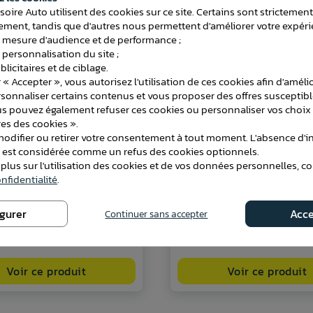
soire Auto utilisent des cookies sur ce site. Certains sont strictemen
ment, tandis que d'autres nous permettent d'améliorer votre expéri
 mesure d'audience et de performance ;
 personnalisation du site ;
licitaires et de ciblage.
 « Accepter », vous autorisez l'utilisation de ces cookies afin d'améli
rsonnaliser certains contenus et vous proposer des offres susceptib
us pouvez également refuser ces cookies ou personnaliser vos choix 
es des cookies ».
difier ou retirer votre consentement à tout moment. L'absence d'in
e est considérée comme un refus des cookies optionnels.
 plus sur l'utilisation des cookies et de vos données personnelles, c
 Citroen C-CROSSER 4x4 à
Attelage BMW Série X3 (F25)
nfidentialité
.
e 2007 [Rotule automatique]
11/2010 au 03/2014 [Col de c
igurer
Acce
Continuer sans accepter
389,80 €
2
Voir ce produit
Voir ce produit