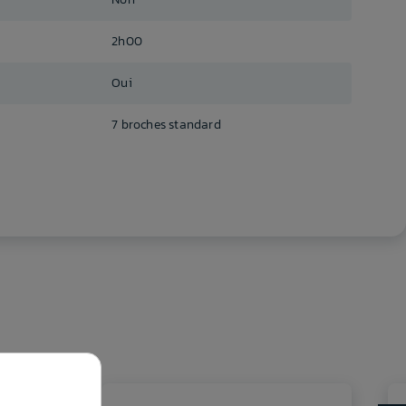
2h00
Oui
7 broches standard