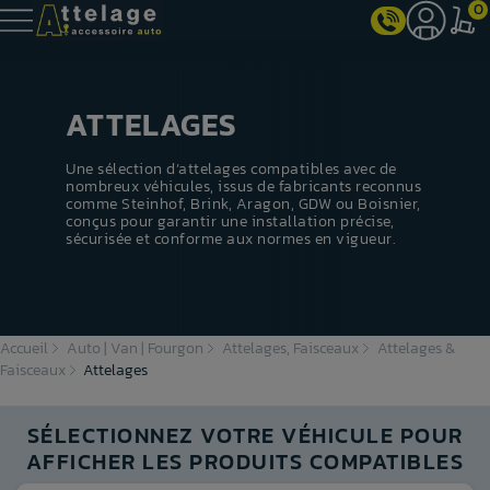
0
ATTELAGES
Une sélection d’attelages compatibles avec de
nombreux véhicules, issus de fabricants reconnus
comme
Steinhof
,
Brink
,
Aragon
,
GDW
ou
Boisnier
,
conçus pour garantir une installation précise,
sécurisée et conforme aux normes en vigueur.
Accueil
Auto | Van | Fourgon
Attelages, Faisceaux
Attelages &
Faisceaux
Attelages
SÉLECTIONNEZ VOTRE VÉHICULE POUR
AFFICHER LES PRODUITS COMPATIBLES