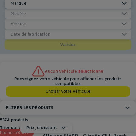
Marque
Modèle
Version
Date de fabrication
Validez
Aucun véhicule sélectionné
Renseignez votre véhicule pour afficher les produits
compatibles
Choisir votre véhicule
FILTRER LES PRODUITS
5374 produits
Trier par :
Prix, croissant
Promo -78,50 €
Attelage SIARR - Citroën C5 II Break