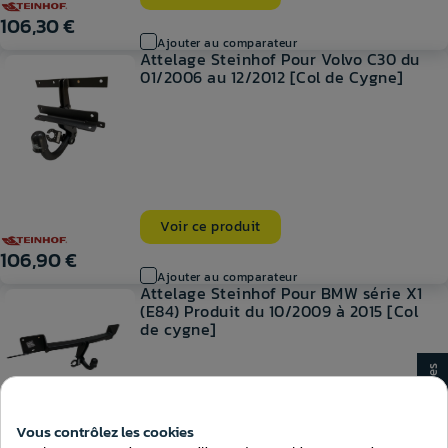
106,30 €
Ajouter au comparateur
Attelage Steinhof Pour Volvo C30 du
01/2006 au 12/2012 [Col de Cygne]
Voir ce produit
106,90 €
Ajouter au comparateur
Attelage Steinhof Pour BMW série X1
(E84) Produit du 10/2009 à 2015 [Col
de cygne]
Consentement aux cookies
Vous contrôlez les cookies