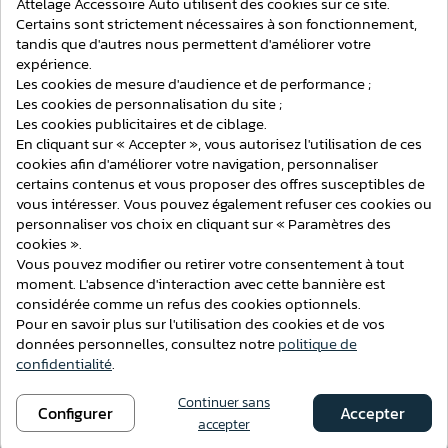
Attelage Accessoire Auto utilisent des cookies sur ce site.
Voir ce produit
Certains sont strictement nécessaires à son fonctionnement,
108,10 €
tandis que d'autres nous permettent d'améliorer votre
expérience.
Ajouter au comparateur
Attelage Steinhof Pour Toyota RAV4
Les cookies de mesure d'audience et de performance ;
du 06/2000 au 12/2006 [Col de Cygne]
Les cookies de personnalisation du site ;
Les cookies publicitaires et de ciblage.
En cliquant sur « Accepter », vous autorisez l'utilisation de ces
cookies afin d'améliorer votre navigation, personnaliser
certains contenus et vous proposer des offres susceptibles de
vous intéresser. Vous pouvez également refuser ces cookies ou
personnaliser vos choix en cliquant sur « Paramètres des
cookies ».
Voir ce produit
Vous pouvez modifier ou retirer votre consentement à tout
108,90 €
moment. L'absence d'interaction avec cette bannière est
Ajouter au comparateur
considérée comme un refus des cookies optionnels.
Attelage Steinhof Pour Opel Astra F
Pour en savoir plus sur l'utilisation des cookies et de vos
(Break) du 09/1991 au 08/2002 [Rotule
données personnelles, consultez notre
politique de
sur Platine]
confidentialité
.
Continuer sans
Configurer
Accepter
accepter