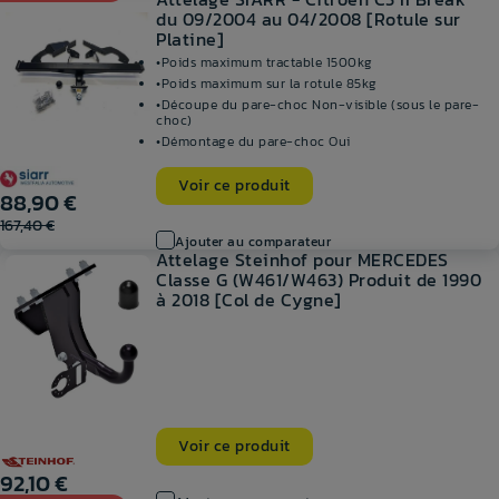
du 09/2004 au 04/2008 [Rotule sur
Platine]
Poids maximum tractable
1500kg
Poids maximum sur la rotule
85kg
Découpe du pare-choc
Non-visible (sous le pare-
choc)
Démontage du pare-choc
Oui
Voir ce produit
88,90 €
167,40 €
Ajouter au comparateur
Attelage Steinhof pour MERCEDES
Classe G (W461/W463) Produit de 1990
à 2018 [Col de Cygne]
Voir ce produit
92,10 €