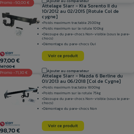
Ajouter au comparateur
Promo -50,00 €
Attelage Siarr - Kia Sorento II du
10/2012 au 02/2015 [Rotule Col de
cygne]
Poids maximum tractable
2500kg
Poids maximum sur la rotule
100kg
Découpe du pare-chocs
Non-visible (sous le pare-
chocs)
Démontage du pare-chocs
Oui
Voir ce produit
97,00 €
147,00 €
Ajouter au comparateur
Promo -71,30 €
Attelage Siarr - Mazda 6 Berline du
01/2013 au 06/2018 [Col de Cygne]
Poids maximum tractable
1800kg
Poids maximum sur la rotule
75kg
Découpe du pare-chocs
Non-visible (sous le pare-
chocs)
Démontage du pare-chocs
Non
Voir ce produit
98,70 €