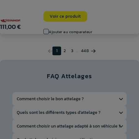
Voir ce produit
111,00 €
Ajouter au comparateur
1
2
3
…
448
FAQ Attelages
Comment choisir le bon attelage ?
Le choix dépend du type d’utilisation (traction ou
Quels sont les différents types d'attelage ?
portage) et des capacités du véhicule. La masse
statique est essentielle pour les accessoires comme
Il existe plusieurs types d'attelage :
Comment choisir un attelage adapté à son véhicule ?
les porte-vélos. Des adaptateurs permettent de
gérer les différences de connectiques.
Rotule sur platine