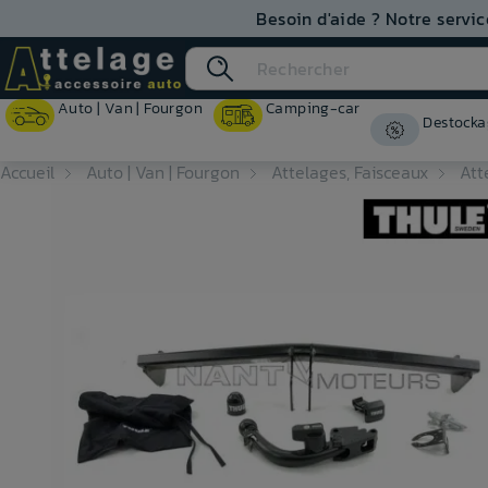
Besoin d'aide ? Notre servic
Auto | Van | Fourgon
Camping-car
Destocka
Accueil
Auto | Van | Fourgon
Attelages, Faisceaux
Att