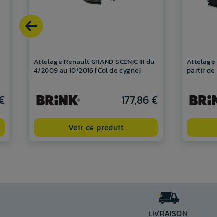
Attelage Renault GRAND SCENIC III du
Attelage
4/2009 au 10/2016 [Col de cygne]
partir d
€
177,86 €
Voir ce produit
LIVRAISON