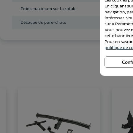
En cliquant sur
Poids maximum sur la rotule
54 Kg
navigation, pe
intéresser. Vo
Découpe du pare-chocs
Non-visi
sur « Paramètr
Vous pouvez mo
cette bannièr
Pour en savoir
politique de co
Conf