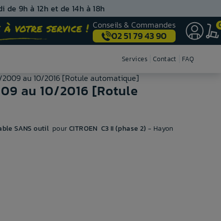
i de 9h à 12h et de 14h à 18h
Conseils & Commandes
02 51 79 43 90
Nos centres de montage
Services
Contact
FAQ
11/2009 au 10/2016 [Rotule automatique]
2009 au 10/2016 [Rotule
ble SANS outil
pour
CITROEN C3 II (phase 2)
- Hayon