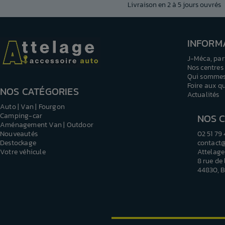
Livraison en 2 à 5 jours ouvrés
INFORM
J-Méca, par
Nos centres
Qui sommes
Foire aux q
NOS CATÉGORIES
Actualités
Auto | Van | Fourgon
Camping-car
NOS 
Aménagement Van | Outdoor
Nouveautés
02 51 79
Destockage
contact
Votre véhicule
Attelage
8 rue de
44830, B