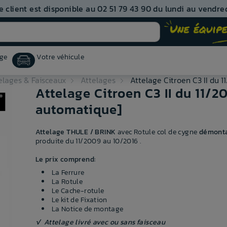
e client est disponible au 02 51 79 43 90 du lundi au vendred
ge
Votre véhicule
elages & Faisceaux
Attelages
Attelage Citroen C3 II du 
Attelage Citroen C3 II du 11/
automatique]
Attelage THULE / BRINK
avec Rotule col de cygne
démonta
produite du 11/2009 au 10/2016 .
Le prix comprend:
La Ferrure
La Rotule
Le Cache-rotule
Le kit de Fixation
La Notice de montage
√ Attelage livré avec ou sans faisceau