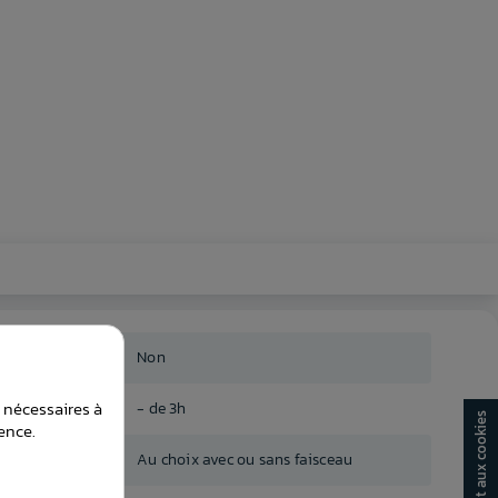
Non
t nécessaires à
- de 3h
ence.
Au choix avec ou sans faisceau