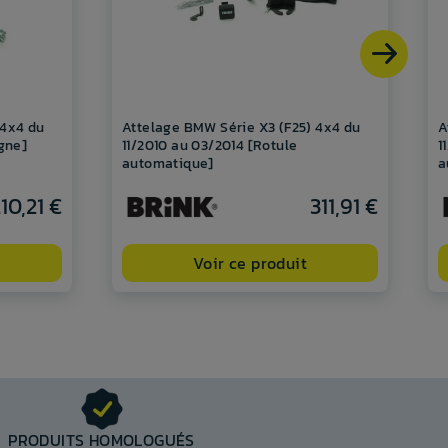
 4x4 du
Attelage BMW Série X3 (F25) 4x4 du
A
ygne]
11/2010 au 03/2014 [Rotule
1
automatique]
a
10,21 €
311,91 €
Voir ce produit
PRODUITS HOMOLOGUÉS