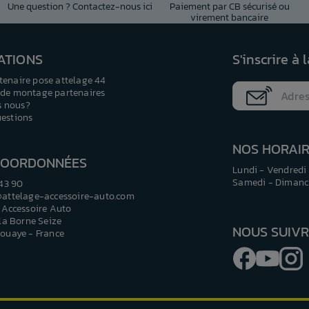
Une question ? Contactez-nous ici
Paiement par CB sécurisé ou
virement bancaire
ATIONS
S'inscrire à 
tenaire pose attelage 44
 de montage partenaires
 nous?
uestions
NOS HORAI
COORDONNÉES
Lundi - Vendredi 
Samedi - Dimanch
 43 90
@attelage-accessoire-auto.com
 Accessoire Auto
 la Borne Seize
NOUS SUIV
ouaye - France
Facebook
YouTu
I