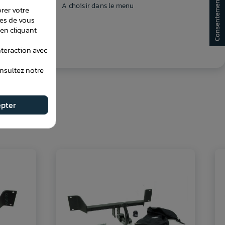
Consentement aux cookies
A choisir dans le menu
orer votre
les de vous
en cliquant
teraction avec
onsultez notre
pter