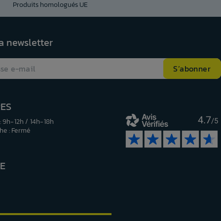
Produits homologués UE
la newsletter
RES
4.7
: 9h-12h / 14h-18h
/5
e : Fermé
RE
be
nstagram