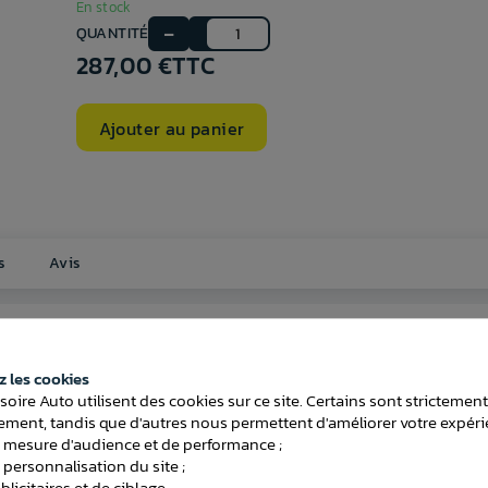
En stock
QUANTITÉ
287,00 €
TTC
Ajouter au panier
s
Avis
Démontage du pare-chocs
 les cookies
soire Auto utilisent des cookies sur ce site. Certains sont strictemen
démontable sans outil
Temps de montage (attelage)
ment, tandis que d'autres nous permettent d'améliorer votre expéri
 mesure d'audience et de performance ;
Faisceau inclus
 personnalisation du site ;
licitaires et de ciblage.