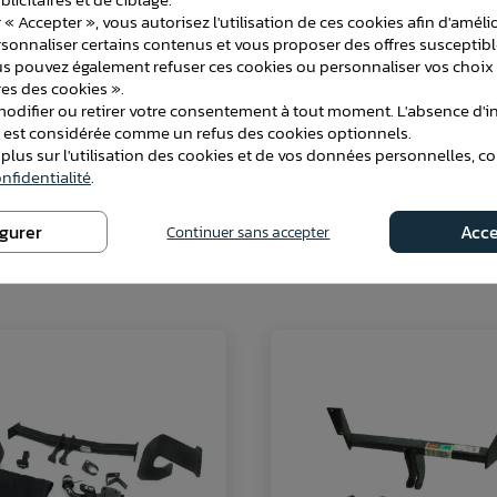
Faisceau
 « Accepter », vous autorisez l'utilisation de ces cookies afin d'améli
rsonnaliser certains contenus et vous proposer des offres susceptib
us pouvez également refuser ces cookies ou personnaliser vos choix 
ble : sous le pare-chocs
es des cookies ».
difier ou retirer votre consentement à tout moment. L'absence d'in
e est considérée comme un refus des cookies optionnels.
 plus sur l'utilisation des cookies et de vos données personnelles, c
nfidentialité
.
igurer
Acce
Continuer sans accepter
ATTELAGES