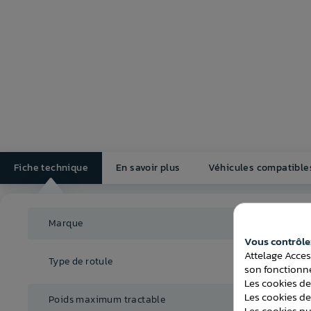
Fiche technique
En savoir plus
Véhicules compatible
Marque
Brink
Vous contrôlez
Attelage Acces
Rotule 
Type de rotule
(RDSO)
son fonctionne
Les cookies de
Les cookies de
Poids maximum tractable
1225 Kg
Les cookies pub