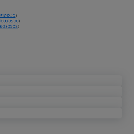
5101240
)
16030508
)
26030508
)