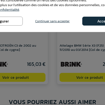
e est considérée comme un refus des cookies optionnels.
 plus sur l'utilisation des cookies et de vos données personnelles, c
nfidentialité
.
igurer
Acce
Continuer sans accepter
 CITROËN C3 de 2002 au
Attelage BMW Série X3 (F25)
Col de cygne]
11/2010 au 03/2014 [Col de c
165,03 €
2
Voir ce produit
Voir ce produit
VOUS POURRIEZ AUSSI AIMER