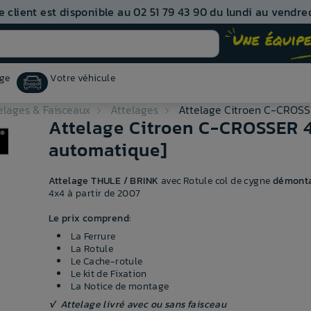
e client est disponible au 02 51 79 43 90 du lundi au vendred
ge
Votre véhicule
elages & Faisceaux
Attelages
Attelage Citroen C-CROSSE
Attelage Citroen C-CROSSER 4
automatique]
Attelage THULE / BRINK
avec Rotule col de cygne
démonta
4x4 à partir de 2007
Le prix comprend:
La Ferrure
La Rotule
Le Cache-rotule
Le kit de Fixation
La Notice de montage
√ Attelage livré avec ou sans faisceau