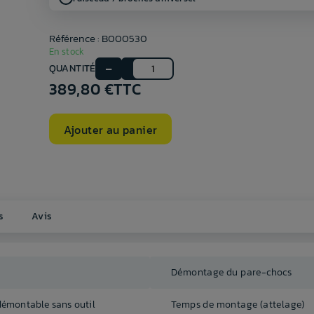
Référence : B000530
En stock
QUANTITÉ
389,80 €
TTC
Ajouter au panier
s
Avis
Démontage du pare-chocs
démontable sans outil
Temps de montage (attelage)