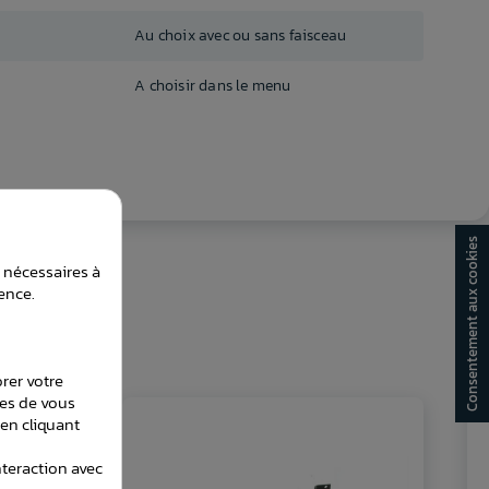
Au choix avec ou sans faisceau
A choisir dans le menu
Consentement aux cookies
t nécessaires à
ence.
orer votre
les de vous
en cliquant
teraction avec