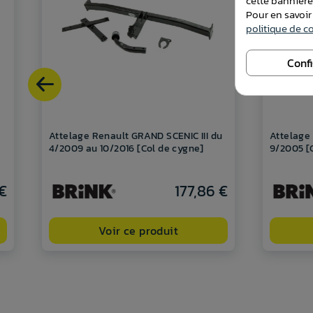
cette bannièr
Pour en savoir
politique de co
Conf
Attelage Renault GRAND SCENIC III du
Attelage
4/2009 au 10/2016 [Col de cygne]
9/2005 [
€
177,86 €
Voir ce produit