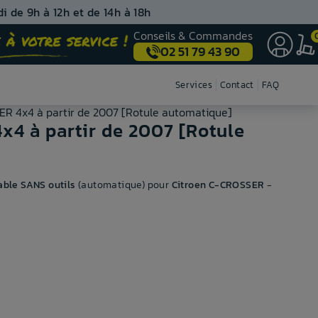
i de 9h à 12h et de 14h à 18h
Conseils & Commandes
02 51 79 43 90
Nos centres de montage
Services
Contact
FAQ
R 4x4 à partir de 2007 [Rotule automatique]
x4 à partir de 2007 [Rotule
ble SANS outils
(automatique) pour
Citroen C-CROSSER
-