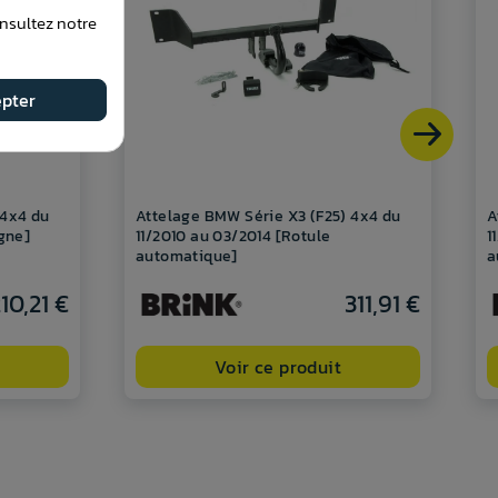
onsultez notre
pter
 4x4 du
Attelage BMW Série X3 (F25) 4x4 du
A
ygne]
11/2010 au 03/2014 [Rotule
1
automatique]
a
10,21 €
311,91 €
Voir ce produit