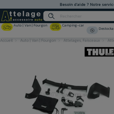
Besoin d'aide ? Notre servic
Auto | Van | Fourgon
Camping-car
Destocka
Accueil
Auto | Van | Fourgon
Attelages, Faisceaux
Att