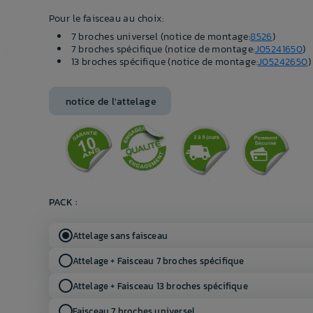
Pour le faisceau au choix:
7 broches universel (notice de montage:
8526
)
7 broches spécifique (notice de montage:
J05241650
)
13 broches spécifique (notice de montage:
J05242650
)
notice de l'attelage
PACK :
Attelage sans faisceau
Attelage + Faisceau 7 broches spécifique
Attelage + Faisceau 13 broches spécifique
Faisceau 7 broches universel