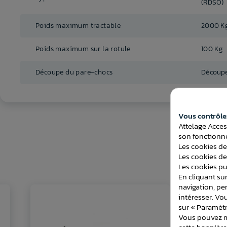
(RDSO)
Poids maximum tractable
2000 K
Poids maximum sur la rotule
100 Kg
Découpe du pare-chocs
Découpe
Vous contrôlez
Attelage Acces
son fonctionne
Les cookies de
Les cookies de
Les cookies pub
En cliquant sur
navigation, pe
intéresser. Vo
sur « Paramètr
Vous pouvez mo