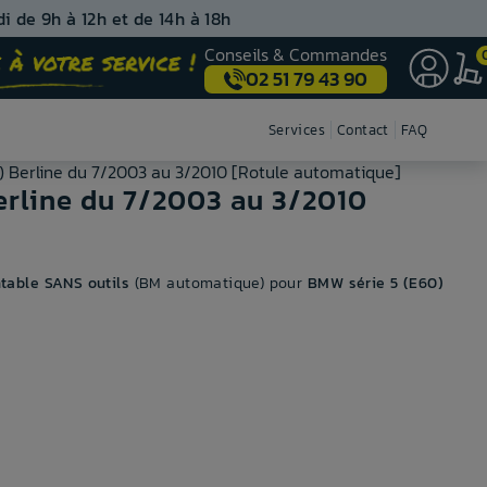
i de 9h à 12h et de 14h à 18h
Conseils & Commandes
02 51 79 43 90
Nos centres de montage
Services
Contact
FAQ
) Berline du 7/2003 au 3/2010 [Rotule automatique]
erline du 7/2003 au 3/2010
able SANS outils
(BM automatique) pour
BMW série 5 (E60)