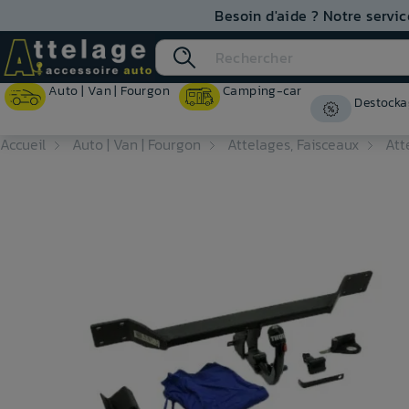
Besoin d'aide ? Notre servic
Auto | Van | Fourgon
Camping-car
Destocka
Accueil
Auto | Van | Fourgon
Attelages, Faisceaux
Att