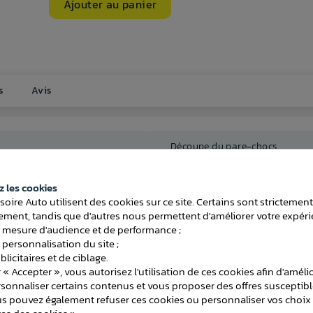
Ajouter au panier
s
Avis
Découpe du pare-chocs
démontable sans outil
Démontage du pare-chocs
 les cookies
soire Auto utilisent des cookies sur ce site. Certains sont strictemen
Temps de montage (attelage)
ment, tandis que d'autres nous permettent d'améliorer votre expéri
g
 mesure d'audience et de performance ;
 personnalisation du site ;
Faisceau inclus
licitaires et de ciblage.
 « Accepter », vous autorisez l'utilisation de ces cookies afin d'améli
rsonnaliser certains contenus et vous proposer des offres susceptib
us pouvez également refuser ces cookies ou personnaliser vos choix 