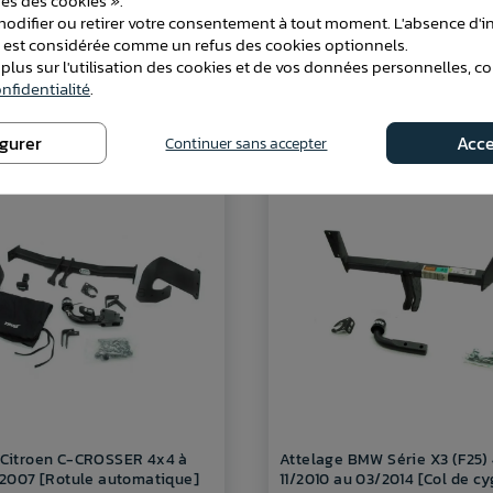
es des cookies ».
difier ou retirer votre consentement à tout moment. L'absence d'in
e est considérée comme un refus des cookies optionnels.
 plus sur l'utilisation des cookies et de vos données personnelles, c
ATTELAGES
nfidentialité
.
igurer
Acce
Continuer sans accepter
 Citroen C-CROSSER 4x4 à
Attelage BMW Série X3 (F25)
e 2007 [Rotule automatique]
11/2010 au 03/2014 [Col de c