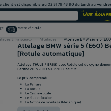
e client est disponible au 02 51 79 43 90 du lundi au vendred
ge
Votre véhicule
elages & Faisceaux
Attelages
Attelage BMW série 5 (E60
Attelage BMW série 5 (E60) B
[Rotule automatique]
Attelage THULE / BRINK
avec Rotule col de cygne
démont
Berline
du 7/2003 au 3/2010 (sauf M5).
Le prix comprend:
La Ferrure
La Rotule
Le Cache-rotule
Le kit de Fixation
La Notice de montage (Mécanique)