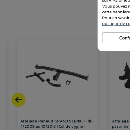
sur « Paramètr
Vous pouvez mo
cette bannièr
Pour en savoir
politique de co
Conf
Attelage Renault GRAND SCENIC III du
Attelage
4/2009 au 10/2016 [Col de cygne]
partir d