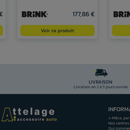
€
177,86 €
Voir ce produit
LIVRAISON
Livraison en 2 à 5 jours ouvrés
INFORM
J-Méca, par
Nos centres
Qui sommes