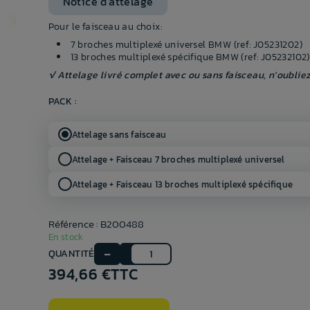
Notice d'attelage
Pour le faisceau au choix:
7 broches multiplexé universel BMW (ref: J05231202)
13 broches multiplexé spécifique BMW (ref: J05232102)
√ Attelage livré complet avec ou sans faisceau, n'oubliez
PACK :
Attelage sans faisceau
Attelage + Faisceau 7 broches multiplexé universel
Attelage + Faisceau 13 broches multiplexé spécifique
Référence : B200488
En stock
QUANTITÉ
394,66 €
TTC