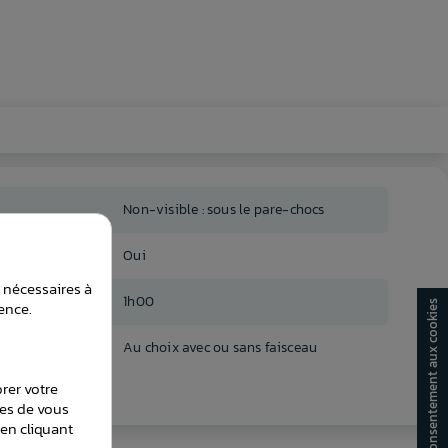
Non-visible : sous le pare-chocs
Oui
t nécessaires à
1h00
ence.
Consentement aux cookies
Au choix avec ou sans faisceau
orer votre
les de vous
en cliquant