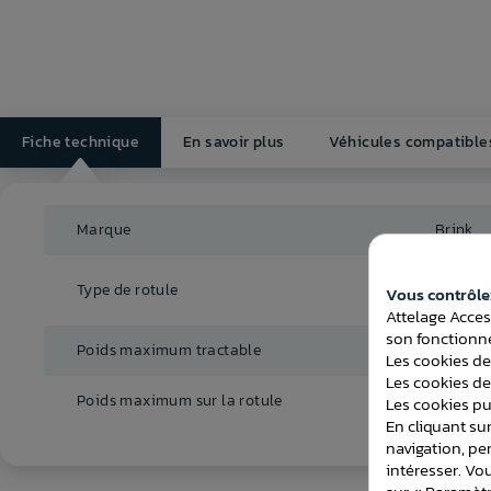
Fiche technique
En savoir plus
Véhicules compatible
Marque
Brink
Rotule 
Type de rotule
Vous contrôlez
(RDSO)
Attelage Acces
son fonctionne
Poids maximum tractable
2000 K
Les cookies de
Les cookies de
Poids maximum sur la rotule
90 Kg
Les cookies pub
En cliquant sur
navigation, pe
intéresser. Vo