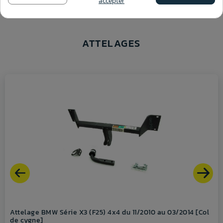
accepter
ATTELAGES
Attelage BMW Série X3 (F25) 4x4 du 11/2010 au 03/2014 [Col
de cygne]