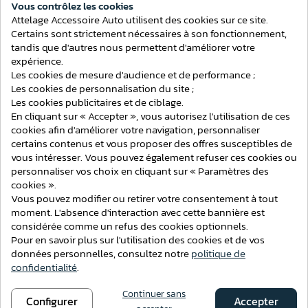
Vous contrôlez les cookies
Marque
ARAGON
Attelage Accessoire Auto utilisent des cookies sur ce site.
Consentement aux cookies
Rotule col de cygne
Certains sont strictement nécessaires à son fonctionnement,
Type de rotule
démontable avec outils
tandis que d'autres nous permettent d'améliorer votre
expérience.
Poids maximum
2000 Kg
Les cookies de mesure d'audience et de performance ;
tractable
Les cookies de personnalisation du site ;
Les cookies publicitaires et de ciblage.
Poids maximum sur
80 Kg
la rotule
En cliquant sur « Accepter », vous autorisez l'utilisation de ces
cookies afin d'améliorer votre navigation, personnaliser
Découpe du pare-
certains contenus et vous proposer des offres susceptibles de
Pas de découpe
chocs
vous intéresser. Vous pouvez également refuser ces cookies ou
personnaliser vos choix en cliquant sur « Paramètres des
Démontage du
Oui
cookies ».
pare-chocs
Vous pouvez modifier ou retirer votre consentement à tout
Temps de montage
moment. L'absence d'interaction avec cette bannière est
- de 3h
(attelage)
considérée comme un refus des cookies optionnels.
Pour en savoir plus sur l'utilisation des cookies et de vos
Au choix avec ou sans
Faisceau inclus
données personnelles, consultez notre
politique de
faisceau
confidentialité
.
Compatible
X-drive
Continuer sans
Configurer
Accepter