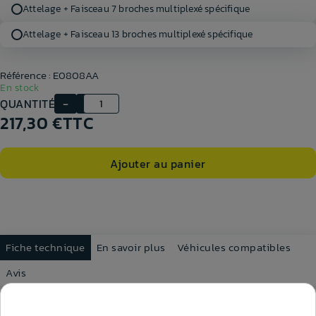
Attelage + Faisceau 7 broches multiplexé spécifique
Attelage + Faisceau 13 broches multiplexé spécifique
Référence : E0808AA
En stock
QUANTITÉ
217,30 €
TTC
Ajouter au panier
Fiche technique
En savoir plus
Véhicules compatibles
Avis