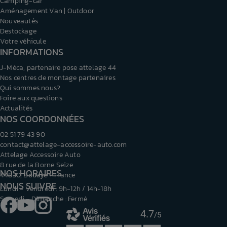
Camping-car
Aménagement Van | Outdoor
Nouveautés
Destockage
Votre véhicule
INFORMATIONS
J-Méca, partenaire pose attelage 44
Nos centres de montage partenaires
Qui sommes nous?
Foire aux questions
Actualités
NOS COORDONNÉES
02 51 79 43 90
contact@attelage-accessoire-auto.com
Attelage Accessoire Auto
8 rue de la Borne Seize
NOS HORAIRES
44830, Bouaye - France
NOUS SUIVRE
Lundi - Vendredi : 9h-12h / 14h-18h
Samedi - Dimanche : Fermé
Facebook
YouTube
Instagram
4.7
/5