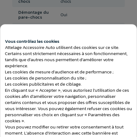
chocs
chocs
Démontage du
Oui
pare-chocs
Temps de montage
2h00
(attelage)
Vous contrôlez les cookies
Au choix avec ou sans
Consentement aux cookies
Faisceau inclus
Attelage Accessoire Auto utilisent des cookies sur ce site.
faisceau
Certains sont strictement nécessaires à son fonctionnement,
tandis que d'autres nous permettent d'améliorer votre
expérience.
Les cookies de mesure d'audience et de performance ;
Les cookies de personnalisation du site ;
Les cookies publicitaires et de ciblage.
ATTELAGES
En cliquant sur « Accepter », vous autorisez l'utilisation de ces
cookies afin d'améliorer votre navigation, personnaliser
certains contenus et vous proposer des offres susceptibles de
vous intéresser. Vous pouvez également refuser ces cookies ou
personnaliser vos choix en cliquant sur « Paramètres des
cookies ».
Vous pouvez modifier ou retirer votre consentement à tout
moment. L'absence d'interaction avec cette bannière est