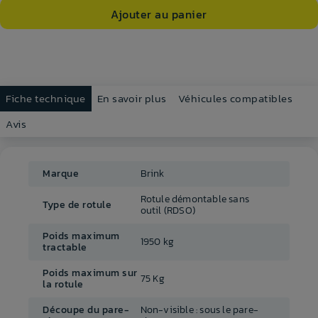
Ajouter au panier
Fiche technique
En savoir plus
Véhicules compatibles
Avis
Marque
Brink
Rotule démontable sans
Type de rotule
outil (RDSO)
Poids maximum
1950 kg
tractable
Poids maximum sur
75 Kg
la rotule
Découpe du pare-
Non-visible : sous le pare-