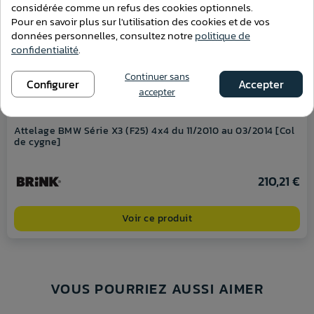
considérée comme un refus des cookies optionnels.
Pour en savoir plus sur l'utilisation des cookies et de vos
données personnelles, consultez notre
politique de
confidentialité
.
Continuer sans
Configurer
Accepter
accepter
Attelage BMW Série X3 (F25) 4x4 du 11/2010 au 03/2014 [Col
de cygne]
210,21 €
Voir ce produit
VOUS POURRIEZ AUSSI AIMER