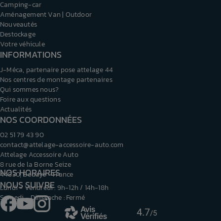
Camping-car
Aménagement Van | Outdoor
Nouveautés
Destockage
Votre véhicule
INFORMATIONS
J-Méca, partenaire pose attelage 44
Nos centres de montage partenaires
Qui sommes nous?
Foire aux questions
Actualités
NOS COORDONNÉES
02 51 79 43 90
contact@attelage-accessoire-auto.com
Attelage Accessoire Auto
8 rue de la Borne Seize
NOS HORAIRES
44830, Bouaye - France
NOUS SUIVRE
Lundi - Vendredi : 9h-12h / 14h-18h
Samedi - Dimanche : Fermé
Facebook
YouTube
Instagram
4.7
/5