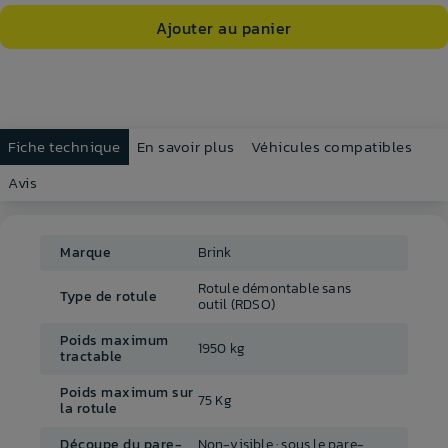
Ajouter au panier
Fiche technique
En savoir plus
Véhicules compatibles
Avis
Marque
Brink
Rotule démontable sans
Type de rotule
outil (RDSO)
Poids maximum
1950 kg
tractable
Poids maximum sur
75 Kg
la rotule
Découpe du pare-
Non-visible : sous le pare-