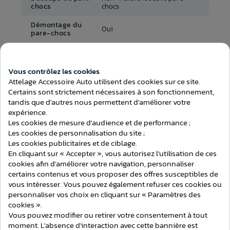
chocs
chocs
Démontage du
Oui
pare-chocs
Temps de montage
2h00
(attelage)
Vous contrôlez les cookies
Au choix avec ou sans
Consentement aux cookies
Attelage Accessoire Auto utilisent des cookies sur ce site.
Faisceau inclus
faisceau
Certains sont strictement nécessaires à son fonctionnement,
tandis que d'autres nous permettent d'améliorer votre
expérience.
Les cookies de mesure d'audience et de performance ;
Les cookies de personnalisation du site ;
Les cookies publicitaires et de ciblage.
ATTELAGES
En cliquant sur « Accepter », vous autorisez l'utilisation de ces
cookies afin d'améliorer votre navigation, personnaliser
certains contenus et vous proposer des offres susceptibles de
vous intéresser. Vous pouvez également refuser ces cookies ou
personnaliser vos choix en cliquant sur « Paramètres des
cookies ».
Vous pouvez modifier ou retirer votre consentement à tout
moment. L'absence d'interaction avec cette bannière est