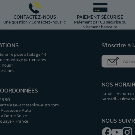
CONTACTEZ-NOUS
PAIEMENT SÉCURISÉ
Une question ? Contactez-nous ici
Paiement par CB sécurisé ou
virement bancaire
ATIONS
S'inscrire à 
tenaire pose attelage 44
 de montage partenaires
 nous?
uestions
NOS HORAI
COORDONNÉES
Lundi - Vendredi 
Samedi - Dimanch
 43 90
@attelage-accessoire-auto.com
 Accessoire Auto
 la Borne Seize
NOUS SUIV
ouaye - France
Facebook
YouTu
I