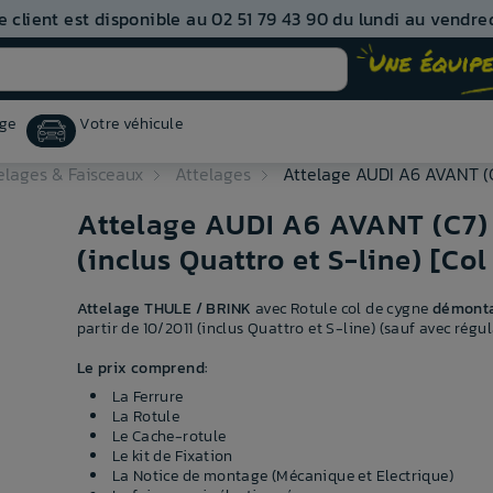
e client est disponible au 02 51 79 43 90 du lundi au vendred
ge
Votre véhicule
elages & Faisceaux
Attelages
Attelage AUDI A6 AVANT (C7
Attelage AUDI A6 AVANT (C7) 
(inclus Quattro et S-line) [Co
Attelage THULE / BRINK
avec Rotule col de cygne
démonta
partir de 10/2011 (inclus Quattro et S-line) (sauf avec ré
Le prix comprend:
La Ferrure
La Rotule
Le Cache-rotule
Le kit de Fixation
La Notice de montage (Mécanique et Electrique)