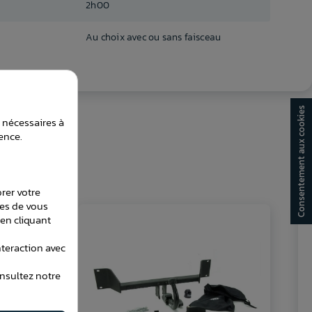
2h00
Au choix avec ou sans faisceau
Consentement aux cookies
t nécessaires à
ence.
orer votre
les de vous
en cliquant
teraction avec
onsultez notre