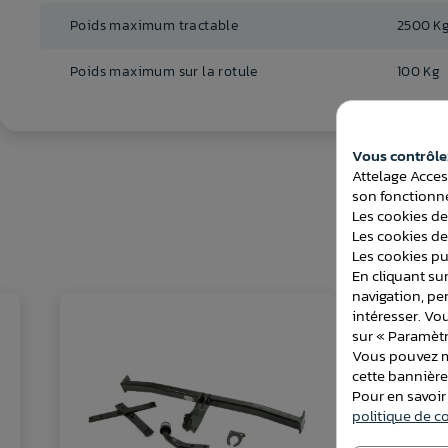
Poids maximum tractable
2500 K
Poids maximum sur la rotule
100 Kg
Vous contrôlez
Attelage Acces
son fonctionne
Les cookies de
Les cookies de
Les cookies pub
En cliquant sur
navigation, pe
intéresser. Vo
sur « Paramètr
Vous pouvez mo
cette bannièr
Pour en savoir
politique de co