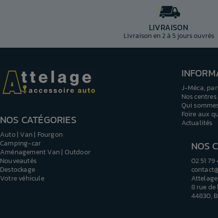
LIVRAISON
Livraison en 2 à 5 jours ouvrés
INFORM
J-Méca, par
Nos centres
Qui sommes
Foire aux q
NOS CATÉGORIES
Actualités
Auto | Van | Fourgon
Camping-car
NOS 
Aménagement Van | Outdoor
Nouveautés
02 51 79
Destockage
contact
Votre véhicule
Attelage
8 rue de
44830, B