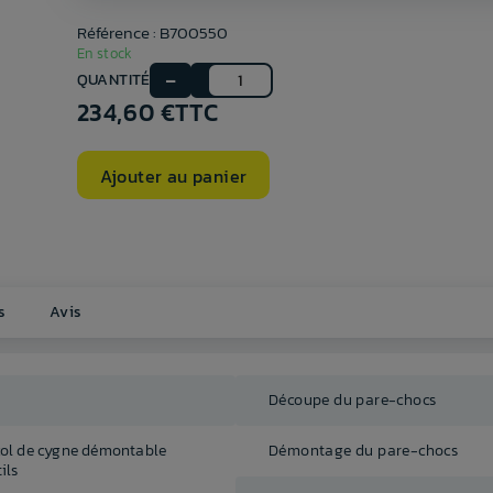
Référence : B700550
En stock
QUANTITÉ
234,60 €
TTC
Ajouter au panier
s
Avis
Découpe du pare-chocs
col de cygne démontable
Démontage du pare-chocs
ils