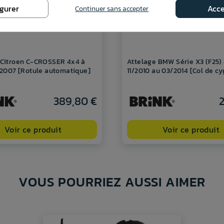
igurer
Acce
Continuer sans accepter
 Citroen C-CROSSER 4x4 à
Attelage BMW Série X3 (F25)
e 2007 [Rotule automatique]
11/2010 au 03/2014 [Col de c
389,80 €
2
Voir ce produit
Voir ce produit
VOUS POURRIEZ AUSSI AIMER