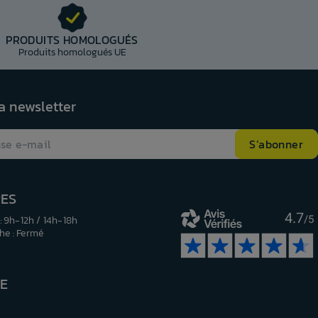
PRODUITS HOMOLOGUÉS
Produits homologués UE
la newsletter
RES
4.7
: 9h-12h / 14h-18h
/5
e : Fermé
RE
be
nstagram