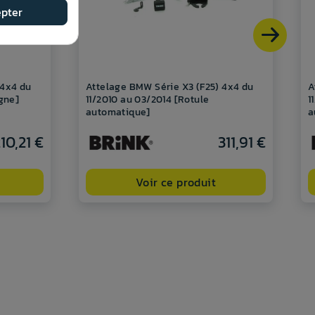
pter
 4x4 du
Attelage BMW Série X3 (F25) 4x4 du
A
ygne]
11/2010 au 03/2014 [Rotule
1
automatique]
a
10,21 €
311,91 €
Voir ce produit