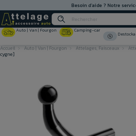
Besoin d'aide ? Notre servic
Auto | Van | Fourgon
Camping-car
Destocka
Accueil
Auto | Van | Fourgon
Attelages, Faisceaux
Att
cygne]