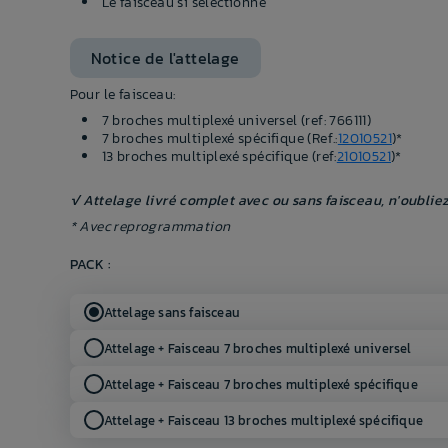
Le faisceau si sélectionné
Notice de l'attelage
Pour le faisceau:
7 broches multiplexé universel (ref: 766111)
7 broches multiplexé spécifique (Ref.:
12010521
)*
13 broches multiplexé spécifique (ref:
21010521
)*
√ Attelage livré complet avec ou sans faisceau, n'oubliez
* Avec reprogrammation
PACK :
Attelage sans faisceau
Attelage + Faisceau 7 broches multiplexé universel
Attelage + Faisceau 7 broches multiplexé spécifique
Attelage + Faisceau 13 broches multiplexé spécifique