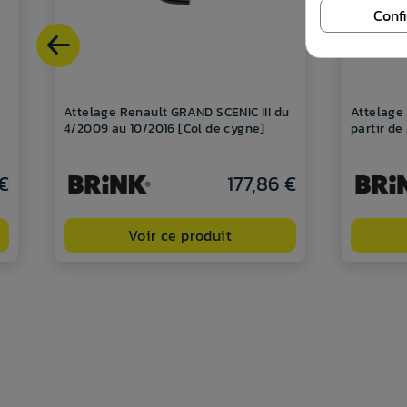
Conf
Attelage Renault GRAND SCENIC III du
Attelage
4/2009 au 10/2016 [Col de cygne]
partir d
€
177,86 €
Voir ce produit