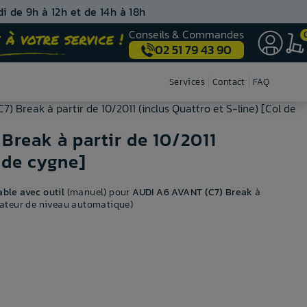
i de 9h à 12h et de 14h à 18h
Conseils & Commandes
02 51 79 43 90
Nos centres de montage
Services
Contact
FAQ
) Break à partir de 10/2011 (inclus Quattro et S-line) [Col de
Break à partir de 10/2011
l de cygne]
ble avec outil
(manuel) pour
AUDI A6 AVANT (C7) Break
à
gulateur de niveau automatique)