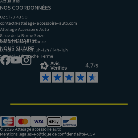
Actualités
NOS COORDONNÉES
02 51 79 43 90
contact@attelage-accessoire-auto.com
Attelage Accessoire Auto
8 rue de la Borne Seize
NOS HORAIRES
44830, Bouaye - France
NOUS SUIVRE
Lundi - Vendredi : 9h-12h / 14h-18h
Samedi - Dimanche : Fermé
Facebook
YouTube
Instagram
4.7
/5
© 2026 Attelage accessoire auto
Mentions légales
Politique de confidentialité
CGV