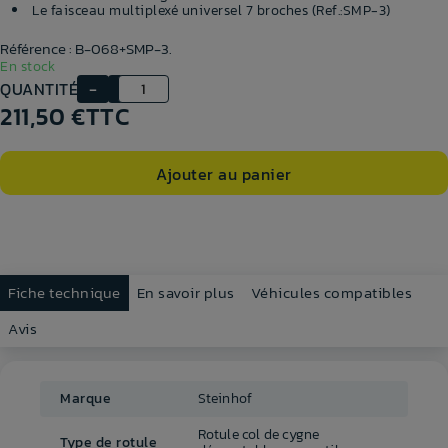
Le faisceau multiplexé universel 7 broches
(Ref.:SMP-3)
Référence : B-068+SMP-3.
En stock
QUANTITÉ
211,50 €
TTC
Ajouter au panier
Fiche technique
En savoir plus
Véhicules compatibles
Avis
Marque
Steinhof
Rotule col de cygne
Type de rotule