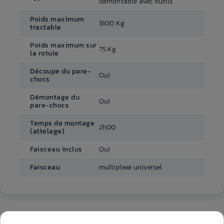
démontable avec outils
Poids maximum
1800 Kg
tractable
Poids maximum sur
75 Kg
la rotule
Découpe du pare-
Oui
chocs
Démontage du
Oui
pare-chocs
Temps de montage
2h00
(attelage)
Faisceau inclus
Oui
Faisceau
multiplexé universel