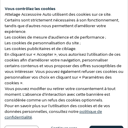
ATTELAGES
Vous contrôlez les cookies
Attelage Accessoire Auto utilisent des cookies sur ce site.
Consentement aux cookies
Certains sont strictement nécessaires à son fonctionnement,
tandis que d'autres nous permettent d'améliorer votre
expérience.
Les cookies de mesure d'audience et de performance ;
Les cookies de personnalisation du site ;
Les cookies publicitaires et de ciblage.
En cliquant sur « Accepter », vous autorisez l'utilisation de ces
cookies afin d'améliorer votre navigation, personnaliser
certains contenus et vous proposer des offres susceptibles de
vous intéresser. Vous pouvez également refuser ces cookies ou
personnaliser vos choix en cliquant sur « Paramètres des
cookies ».
Vous pouvez modifier ou retirer votre consentement à tout
moment. L'absence d'interaction avec cette bannière est
considérée comme un refus des cookies optionnels.
Attelage BMW Série X3 (F25) 4x4 du 11/2010 au 03/2014 [Col
Pour en savoir plus sur l'utilisation des cookies et de vos
de cygne]
données personnelles, consultez notre
politique de
confidentialité
.
210,21 €