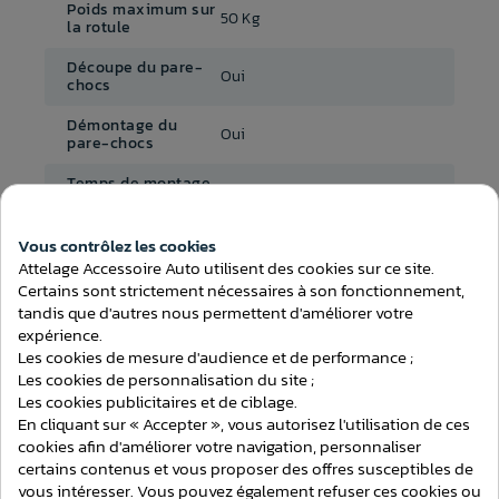
Poids maximum sur
50 Kg
la rotule
Découpe du pare-
Oui
chocs
Démontage du
Oui
pare-chocs
Temps de montage
1h30
(attelage)
Au choix avec ou sans
Vous contrôlez les cookies
Faisceau inclus
Consentement aux cookies
faisceau
Attelage Accessoire Auto utilisent des cookies sur ce site.
Certains sont strictement nécessaires à son fonctionnement,
Faisceau
A choisir dans le menu
tandis que d'autres nous permettent d'améliorer votre
expérience.
Les cookies de mesure d'audience et de performance ;
Les cookies de personnalisation du site ;
Les cookies publicitaires et de ciblage.
En cliquant sur « Accepter », vous autorisez l'utilisation de ces
ATTELAGES
cookies afin d'améliorer votre navigation, personnaliser
certains contenus et vous proposer des offres susceptibles de
vous intéresser. Vous pouvez également refuser ces cookies ou