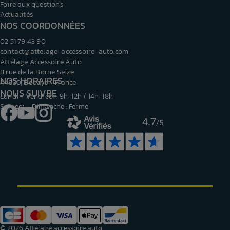
Foire aux questions
Actualités
NOS COORDONNÉES
02 51 79 43 90
contact@attelage-accessoire-auto.com
Attelage Accessoire Auto
8 rue de la Borne Seize
NOS HORAIRES
44830, Bouaye - France
NOUS SUIVRE
Lundi - Vendredi : 9h-12h / 14h-18h
Samedi - Dimanche : Fermé
Facebook
YouTube
Instagram
4.7
/5
© 2026 Attelage accessoire auto