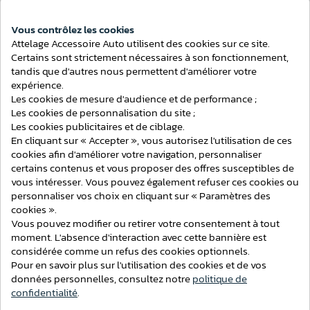
ATTELAGES
Vous contrôlez les cookies
Attelage Accessoire Auto utilisent des cookies sur ce site.
Consentement aux cookies
Certains sont strictement nécessaires à son fonctionnement,
tandis que d'autres nous permettent d'améliorer votre
expérience.
Les cookies de mesure d'audience et de performance ;
Les cookies de personnalisation du site ;
Les cookies publicitaires et de ciblage.
En cliquant sur « Accepter », vous autorisez l'utilisation de ces
cookies afin d'améliorer votre navigation, personnaliser
certains contenus et vous proposer des offres susceptibles de
vous intéresser. Vous pouvez également refuser ces cookies ou
personnaliser vos choix en cliquant sur « Paramètres des
cookies ».
Vous pouvez modifier ou retirer votre consentement à tout
moment. L'absence d'interaction avec cette bannière est
considérée comme un refus des cookies optionnels.
Attelage BMW Série X3 (F25) 4x4 du 11/2010 au 03/2014 [Col
Pour en savoir plus sur l'utilisation des cookies et de vos
de cygne]
données personnelles, consultez notre
politique de
confidentialité
.
210,21 €