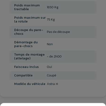
Poids maximum
1650 Kg
tractable
Poids maximum sur
75 Kg
la rotule
Découpe du pare-
Pas de découpe
chocs
Démontage du
Non
pare-chocs
Temps de montage
- de 2h00
(attelage)
Faisceau inclus
Oui
Compatible
Coupé
Modèle du véhicule
Astra H