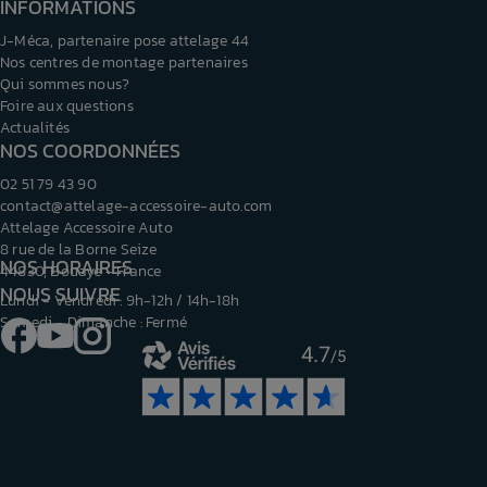
INFORMATIONS
J-Méca, partenaire pose attelage 44
Nos centres de montage partenaires
Qui sommes nous?
Foire aux questions
Actualités
NOS COORDONNÉES
02 51 79 43 90
contact@attelage-accessoire-auto.com
Attelage Accessoire Auto
8 rue de la Borne Seize
NOS HORAIRES
44830, Bouaye - France
NOUS SUIVRE
Lundi - Vendredi : 9h-12h / 14h-18h
Samedi - Dimanche : Fermé
Facebook
YouTube
Instagram
4.7
/5