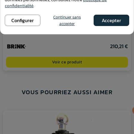
confidentialité
.
Continuer sans
Configurer
Accepter
accepter
Attelage BMW Série X3 (F25) 4x4 du 11/2010 au 03/2014 [Col
de cygne]
210,21 €
Voir ce produit
VOUS POURRIEZ AUSSI AIMER