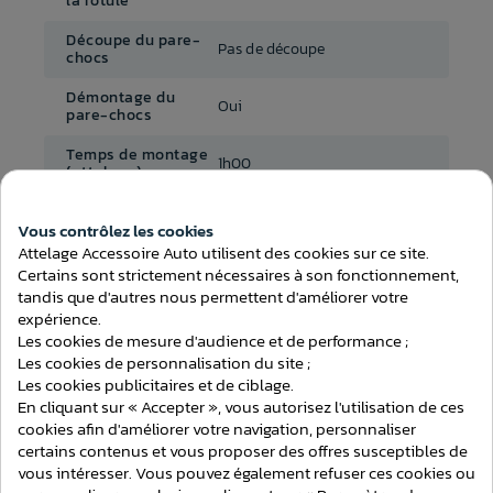
la rotule
Découpe du pare-
Pas de découpe
chocs
Démontage du
Oui
pare-chocs
Temps de montage
1h00
(attelage)
Au choix avec ou sans
Faisceau inclus
Vous contrôlez les cookies
faisceau
Consentement aux cookies
Attelage Accessoire Auto utilisent des cookies sur ce site.
Faisceau
A choisir dans le menu
Certains sont strictement nécessaires à son fonctionnement,
tandis que d'autres nous permettent d'améliorer votre
expérience.
Les cookies de mesure d'audience et de performance ;
Les cookies de personnalisation du site ;
Les cookies publicitaires et de ciblage.
ATTELAGES
En cliquant sur « Accepter », vous autorisez l'utilisation de ces
cookies afin d'améliorer votre navigation, personnaliser
certains contenus et vous proposer des offres susceptibles de
vous intéresser. Vous pouvez également refuser ces cookies ou