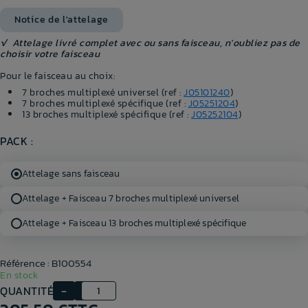
Notice de l'attelage
√ Attelage livré complet avec ou sans faisceau, n'oubliez pas de
choisir votre faisceau
Pour le faisceau au choix:
7 broches multiplexé universel (ref :
J05101240
)
7 broches multiplexé spécifique (ref :
J05251204
)
13 broches multiplexé spécifique (ref :
J05252104
)
PACK :
Attelage sans faisceau
Attelage + Faisceau 7 broches multiplexé universel
Attelage + Faisceau 13 broches multiplexé spécifique
Référence : B100554
En stock
QUANTITÉ