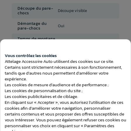
Découpe du pare-
Découpe visible
chocs
Démontage du
Oui
pare-chocs
Temps de montage
- de 3h
(attelage)
Au choix avec ou sans
Vous contrôlez les cookies
Faisceau inclus
faisceau
Consentement aux cookies
Attelage Accessoire Auto utilisent des cookies sur ce site.
Certains sont strictement nécessaires à son fonctionnement,
tandis que d'autres nous permettent d'améliorer votre
expérience.
Les cookies de mesure d'audience et de performance ;
Les cookies de personnalisation du site ;
ATTELAGES
Les cookies publicitaires et de ciblage.
En cliquant sur « Accepter », vous autorisez l'utilisation de ces
cookies afin d'améliorer votre navigation, personnaliser
certains contenus et vous proposer des offres susceptibles de
vous intéresser. Vous pouvez également refuser ces cookies ou
personnaliser vos choix en cliquant sur « Paramètres des