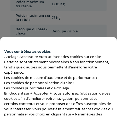
Poids maximum
1300 Kg
tractable
Poids maximum sur
75 Kg
la rotule
Découpe du pare-
Découpe visible
chocs
Démontage du
Non
pare-chocs
Vous contrôlez les cookies
Consentement aux cookies
Attelage Accessoire Auto utilisent des cookies sur ce site.
Temps de montage
- de 3h
(attelage)
Certains sont strictement nécessaires à son fonctionnement,
tandis que d'autres nous permettent d'améliorer votre
Au choix avec ou sans
expérience.
Faisceau inclus
faisceau
Les cookies de mesure d'audience et de performance ;
Les cookies de personnalisation du site ;
Les cookies publicitaires et de ciblage.
En cliquant sur « Accepter », vous autorisez l'utilisation de ces
cookies afin d'améliorer votre navigation, personnaliser
certains contenus et vous proposer des offres susceptibles de
ATTELAGES
vous intéresser. Vous pouvez également refuser ces cookies ou
personnaliser vos choix en cliquant sur « Paramètres des