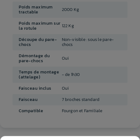
Poids maximum
2000 Kg
tractable
Poids maximum sur
122 Kg
la rotule
Découpe du pare-
Non-visible : sous le pare-
chocs
chocs
Démontage du
Oui
pare-chocs
Temps de montage
- de 1h30
(attelage)
Faisceau inclus
Oui
Faisceau
7 broches standard
Compatible
Fourgon et Familiale