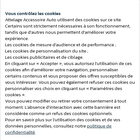
ATTELAGES
Vous contrôlez les cookies
Attelage Accessoire Auto utilisent des cookies sur ce site.
Consentement aux cookies
Certains sont strictement nécessaires à son fonctionnement,
tandis que d'autres nous permettent d'améliorer votre
expérience.
Les cookies de mesure d'audience et de performance ;
Les cookies de personnalisation du site ;
Les cookies publicitaires et de ciblage.
En cliquant sur « Accepter », vous autorisez l'utilisation de ces
cookies afin d'améliorer votre navigation, personnaliser
certains contenus et vous proposer des offres susceptibles de
vous intéresser. Vous pouvez également refuser ces cookies ou
personnaliser vos choix en cliquant sur « Paramètres des
cookies ».
Vous pouvez modifier ou retirer votre consentement à tout
moment. L'absence d'interaction avec cette bannière est
considérée comme un refus des cookies optionnels.
Attelage BMW Série X3 (F25) 4x4 du 11/2010 au 03/2014 [Col
Pour en savoir plus sur l'utilisation des cookies et de vos
de cygne]
données personnelles, consultez notre
politique de
confidentialité
.
210,21 €