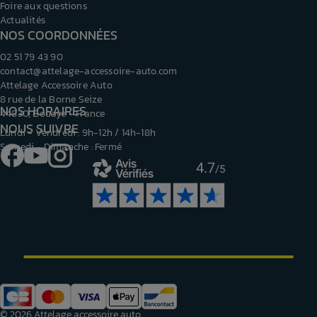
Foire aux questions
Actualités
NOS COORDONNÉES
02 51 79 43 90
contact@attelage-accessoire-auto.com
Attelage Accessoire Auto
8 rue de la Borne Seize
NOS HORAIRES
44830, Bouaye - France
NOUS SUIVRE
Lundi - Vendredi : 9h-12h / 14h-18h
Samedi - Dimanche : Fermé
Facebook
YouTube
Instagram
4.7
/5
© 2026 Attelage accessoire auto