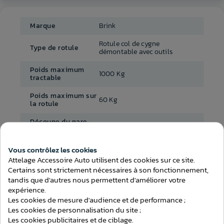
Marque
Brink
Rotule col de cygne
Type de rotule
démontable avec outils
Poids maximum
1000 Kg
tractable
Poids maximum sur
60 Kg
la rotule
Découpe du pare-
Découpe visible
chocs
Démontage du
Vous contrôlez les cookies
Oui
pare-chocs
Attelage Accessoire Auto utilisent des cookies sur ce site.
Certains sont strictement nécessaires à son fonctionnement,
Consentement aux cookies
Temps de montage
- de 2h00
tandis que d'autres nous permettent d'améliorer votre
(attelage)
expérience.
Les cookies de mesure d'audience et de performance ;
Faisceau inclus
Oui
Les cookies de personnalisation du site ;
Faisceau
7 broches spécifique
Les cookies publicitaires et de ciblage.