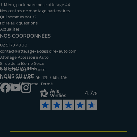
J-Méca, partenaire pose attelage 44
Nos centres de montage partenaires
Qui sommes nous?
Foire aux questions
Actualités
NOS COORDONNÉES
02 51 79 43 90
contact@attelage-accessoire-auto.com
Attelage Accessoire Auto
8 rue de la Borne Seize
NOS HORAIRES
44830, Bouaye - France
NOUS SUIVRE
Lundi - Vendredi : 9h-12h / 14h-18h
Samedi - Dimanche : Fermé
Facebook
YouTube
Instagram
4.7
/5