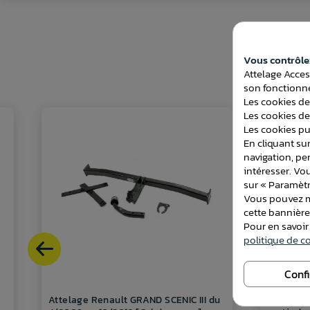
Vous contrôlez
Attelage Acces
son fonctionne
Les cookies de
Les cookies de
Les cookies pub
En cliquant sur
navigation, pe
intéresser. Vo
sur « Paramètr
Vous pouvez mo
cette bannièr
Pour en savoir
politique de co
Conf
Attelage Renault GRAND SCENIC III du
Attelage