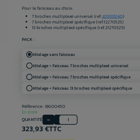
Pour le faisceau au choix:
7 broches multiplexé universel (ref:
J05101240
)
7 broches multiplexé spécifique (ref:12270525)
13 broches multiplexé spécifique (ref:21270525)
PACK :
Attelage sans faisceau
Attelage + Faisceau 7 broches multiplexé universel
Attelage + Faisceau 7 broches multiplexé spécifique
Attelage + Faisceau 13 broches multiplexé spécifique
Référence : B600450
En stock
QUANTITÉ
323,93 €
TTC