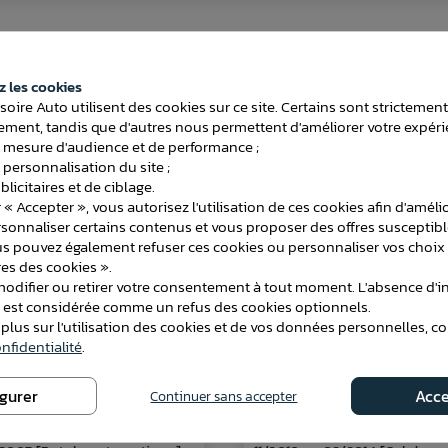
ATTELAGES
 les cookies
soire Auto utilisent des cookies sur ce site. Certains sont strictemen
ment, tandis que d'autres nous permettent d'améliorer votre expéri
 mesure d'audience et de performance ;
 personnalisation du site ;
licitaires et de ciblage.
 « Accepter », vous autorisez l'utilisation de ces cookies afin d'améli
rsonnaliser certains contenus et vous proposer des offres susceptib
us pouvez également refuser ces cookies ou personnaliser vos choix 
es des cookies ».
difier ou retirer votre consentement à tout moment. L'absence d'in
e est considérée comme un refus des cookies optionnels.
 plus sur l'utilisation des cookies et de vos données personnelles, c
nfidentialité
.
igurer
Acce
Continuer sans accepter
 Citroen C-CROSSER 4x4 à
Attelage BMW Série X3 (F25)