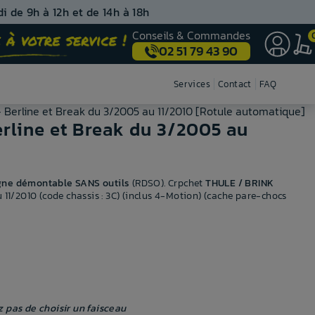
i de 9h à 12h et de 14h à 18h
Conseils & Commandes
02 51 79 43 90
Nos centres de montage
Services
Contact
FAQ
 Berline et Break du 3/2005 au 11/2010 [Rotule automatique]
rline et Break du 3/2005 au
gne démontable SANS outils
(RDSO). Crpchet
THULE / BRINK
11/2010 (code chassis : 3C) (inclus 4-Motion) (cache pare-chocs
z pas de choisir un faisceau