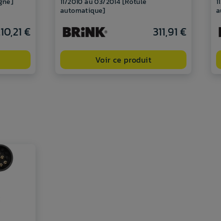
ygne]
11/2010 au 03/2014 [Rotule
1
automatique]
a
10,21 €
311,91 €
Voir ce produit