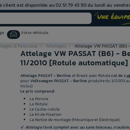
e client est disponible au 02 51 79 43 90 du lundi au vendred
ge
Votre véhicule
elages & Faisceaux
Attelages
Attelage VW PASSAT (B6) -
Attelage VW PASSAT (B6) - Be
11/2010 [Rotule automatique]
Attelage
PASSAT - Berline
et Break avec Rotule
col de cy
pour
Volkswagen PASSAT - Berline
produite du 3/2005 au 
inclus)
Le prix comprend:
La Ferrure
La Rotule
Le Cache-rotule
Le kit de Fixation
La Notice de montage (Mécanique et Electrique)
√ Attelage livré complet avec ou sans faisceau, n'oublie