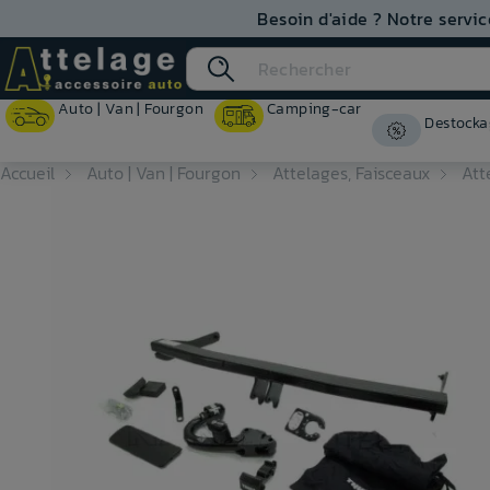
Besoin d'aide ? Notre servic
Auto | Van | Fourgon
Camping-car
Destocka
Accueil
Auto | Van | Fourgon
Attelages, Faisceaux
Att