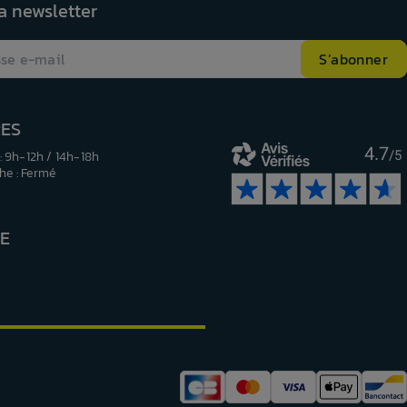
la newsletter
RES
4.7
: 9h-12h / 14h-18h
/5
e : Fermé
RE
be
nstagram