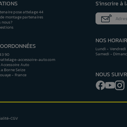
ATIONS
S'inscrire à 
tenaire pose attelage 44
 de montage partenaires
 nous?
uestions
NOS HORAI
COORDONNÉES
Lundi - Vendredi 
Samedi - Dimanch
 43 90
@attelage-accessoire-auto.com
 Accessoire Auto
 la Borne Seize
NOUS SUIV
ouaye - France
Facebook
YouTu
I
ialité
CGV