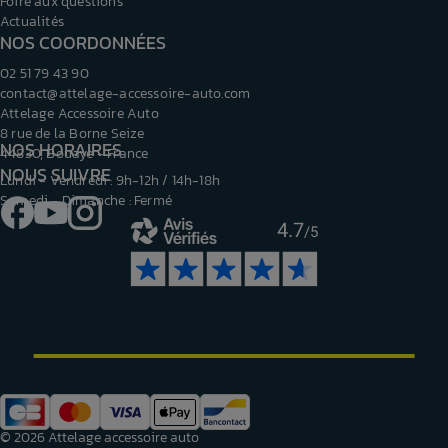
Foire aux questions
Actualités
NOS COORDONNÉES
02 51 79 43 90
contact@attelage-accessoire-auto.com
Attelage Accessoire Auto
8 rue de la Borne Seize
NOS HORAIRES
44830, Bouaye - France
NOUS SUIVRE
Lundi - Vendredi : 9h-12h / 14h-18h
Samedi - Dimanche : Fermé
Facebook
YouTube
Instagram
4.7
/5
© 2026 Attelage accessoire auto