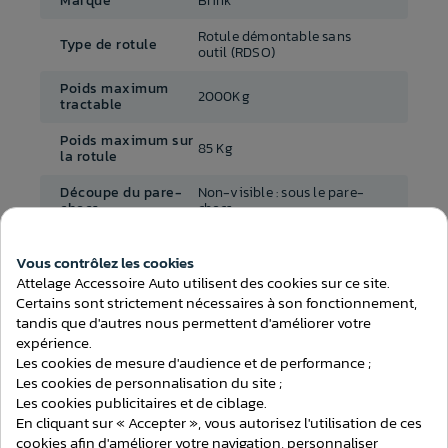
Marque
Brink
Rotule démontable sans
Type de rotule
outil (RDSO)
Poids maximum
2000Kg
tractable
Poids maximum sur
85 Kg
la rotule
Découpe du pare-
Non-visible : sous le pare-
chocs
chocs
Démontage du
Oui
pare-chocs
Vous contrôlez les cookies
Consentement aux cookies
Attelage Accessoire Auto utilisent des cookies sur ce site.
Temps de montage
Certains sont strictement nécessaires à son fonctionnement,
2h00
(attelage)
tandis que d'autres nous permettent d'améliorer votre
expérience.
Au choix avec ou sans
Faisceau inclus
Les cookies de mesure d'audience et de performance ;
faisceau
Les cookies de personnalisation du site ;
Reprogrammation
Les cookies publicitaires et de ciblage.
Oui
du faisceau
En cliquant sur « Accepter », vous autorisez l'utilisation de ces
cookies afin d'améliorer votre navigation, personnaliser