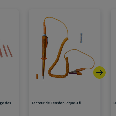
age des
Testeur de Tension Pique-Fil
H