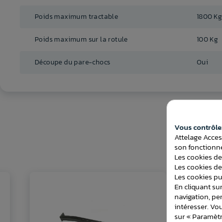
Poids maximum tractable
1800 K
Poids maximum sur la rotule
100 Kg
Découpe du pare-chocs
Oui
Vous contrôlez
Attelage Acces
son fonctionne
Les cookies de
Les cookies de
Les cookies pub
En cliquant sur
navigation, pe
intéresser. Vo
sur « Paramètr