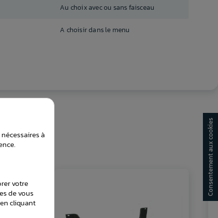
Au choix avec ou sans faisceau
A choisir dans le menu
Consentement aux cookies
t nécessaires à
ence.
orer votre
les de vous
en cliquant