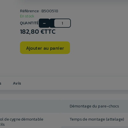
Référence : B500518
En stock
QUANTITÉ
182,80 €
TTC
Ajouter au panier
s
Avis
Démontage du pare-chocs
col de cygne démontable
Temps de montage (attelage)
ils