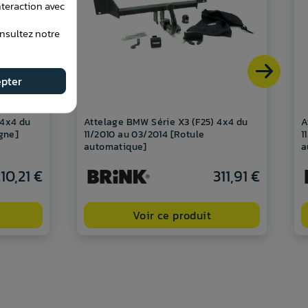
teraction avec
onsultez notre
pter
 4x4 du
Attelage BMW Série X3 (F25) 4x4 du
A
ygne]
11/2010 au 03/2014 [Rotule
1
automatique]
a
10,21 €
311,91 €
Voir ce produit