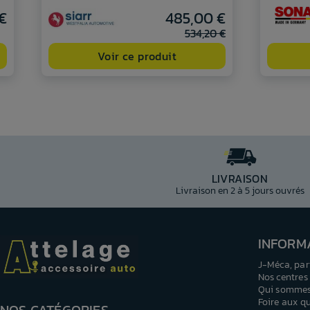
 €
485,00 €
534,20 €
Voir ce produit
LIVRAISON
Livraison en 2 à 5 jours ouvrés
INFORM
J-Méca, par
Nos centres
Qui sommes
Foire aux q