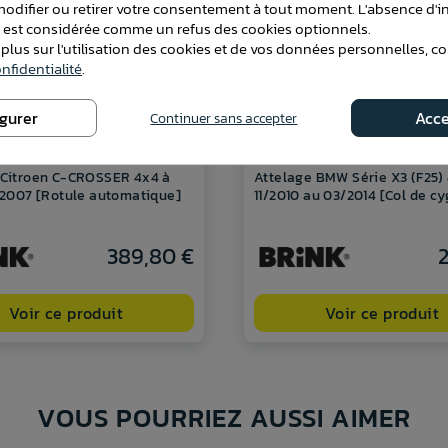
difier ou retirer votre consentement à tout moment. L'absence d'in
e est considérée comme un refus des cookies optionnels.
 plus sur l'utilisation des cookies et de vos données personnelles, c
nfidentialité
.
igurer
Acce
Continuer sans accepter
 Citroen C-CROSSER 4x4 à
Attelage BMW Série X3 (F25)
e 2007 [Rotule automatique]
11/2010 au 03/2014 [Col de c
389,80 €
2
Voir ce produit
Voir ce produit
VOUS POURRIEZ AUSSI AIMER