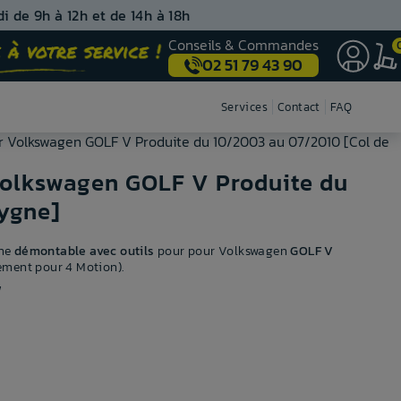
i de 9h à 12h et de 14h à 18h
Conseils & Commandes
02 51 79 43 90
Nos centres de montage
Services
Contact
FAQ
ur Volkswagen GOLF V Produite du 10/2003 au 07/2010 [Col de
Volkswagen GOLF V Produite du
ygne]
gne
démontable avec outils
pour pour Volkswagen
GOLF V
ement pour 4 Motion).
!