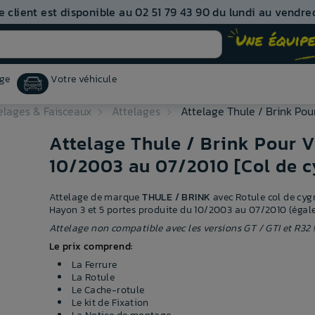
e client est disponible au 02 51 79 43 90 du lundi au vendred
ge
Votre véhicule
elages & Faisceaux
Attelages
Attelage Thule / Brink Po
Attelage Thule / Brink Pour 
10/2003 au 07/2010 [Col de c
Attelage de marque
THULE / BRINK
avec Rotule col de cy
Hayon 3 et 5 portes produite du 10/2003 au 07/2010 (égal
Attelage non compatible avec les versions GT / GTI et R32 
Le prix comprend:
La Ferrure
La Rotule
Le Cache-rotule
Le kit de Fixation