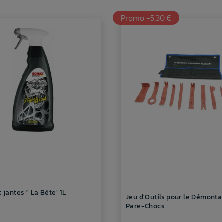
Promo -5,30 €
 jantes " La Bête" 1L
Jeu d'Outils pour le Démont
Pare-Chocs