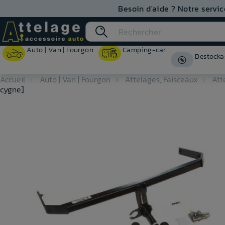
Besoin d'aide ? Notre servic
Auto | Van | Fourgon
Camping-car
Destocka
Accueil
Auto | Van | Fourgon
Attelages, Faisceaux
Att
cygne]