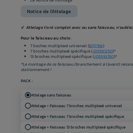
La Notice de montage
Notice de l'Attelage
√ Attelage livré complet avec ou sans faisceau, n'oubliez
Pour le faisceau au choix:
7 boches multiplexé universel (
B111766
)
7 broches multiplexé spécifique (
J05591250
)*
13 broches multiplexé spécifique (
J05592150
)*
*Le montage de ce faisceau (branchement à l'avant) nécess
stationnement !
PACK :
Attelage sans faisceau
Attelage + Faisceau 7 broches multiplexé universel
Attelage + Faisceau 7 broches multiplexé spécifique
Attelage + Faisceau 13 broches multiplexé spécifique