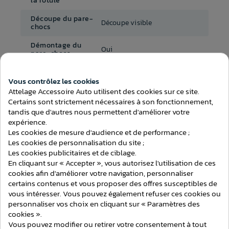
la rotule
Découpe du pare-
Découpe visible
chocs
Démontage du
Oui
pare-chocs
Temps de montage
2h00
(attelage)
Vous contrôlez les cookies
Consentement aux cookies
Attelage Accessoire Auto utilisent des cookies sur ce site.
Au choix avec ou sans
Certains sont strictement nécessaires à son fonctionnement,
Faisceau inclus
faisceau
tandis que d'autres nous permettent d'améliorer votre
expérience.
Les cookies de mesure d'audience et de performance ;
Les cookies de personnalisation du site ;
Les cookies publicitaires et de ciblage.
En cliquant sur « Accepter », vous autorisez l'utilisation de ces
ATTELAGES
cookies afin d'améliorer votre navigation, personnaliser
certains contenus et vous proposer des offres susceptibles de
vous intéresser. Vous pouvez également refuser ces cookies ou
personnaliser vos choix en cliquant sur « Paramètres des
cookies ».
Vous pouvez modifier ou retirer votre consentement à tout