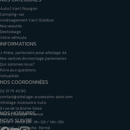
Auto | Van | Fourgon
Camping-car
Aménagement Van | Outdoor
Nouveautés
Destockage
Votre véhicule
INFORMATIONS
J-Méca, partenaire pose attelage 44
Nos centres de montage partenaires
Qui sommes nous?
Foire aux questions
Actualités
NOS COORDONNÉES
02 51 79 43 90
contact@attelage-accessoire-auto.com
Attelage Accessoire Auto
8 rue de la Borne Seize
NOS HORAIRES
44830, Bouaye - France
NOUS SUIVRE
Lundi - Vendredi : 9h-12h / 14h-18h
Samedi - Dimanche : Fermé
Facebook
YouTube
Instagram