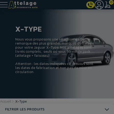
0
X-TYPE
Nous vous proposons une sélection d'attache
remorque des plus grandes marques d'attelage
pour votre Jaguar X-Type. Nos attelages sont
livrés complets, seuls ou sous forme de pack
(attelage + faisceau)
Attention : les dates indiquées ci-dessous sont
les dates de fabrication et non pas de mise en
circulation.
Accueil
X-Type
FILTRER LES PRODUITS