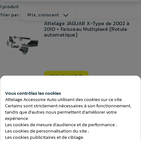
1 produit
Trier par :
Prix, croissant
Attelage JAGUAR X-Type de 2002 à
2010 + Faisceau Multiplexé [Rotule
automatique]
Voir ce produit
381,80 €
Ajouter au comparateur
Vous contrôlez les cookies
Attelage Accessoire Auto utilisent des cookies sur ce site.
Certains sont strictement nécessaires à son fonctionnement,
tandis que d'autres nous permettent d'améliorer votre
expérience.
Les cookies de mesure d'audience et de performance ;
LIVRAISON
CONTACTEZ-NOUS
Les cookies de personnalisation du site ;
Livraison en 2 à 5 jours ouvrés
Une question ? Contactez-
Les cookies publicitaires et de ciblage.
nous ici