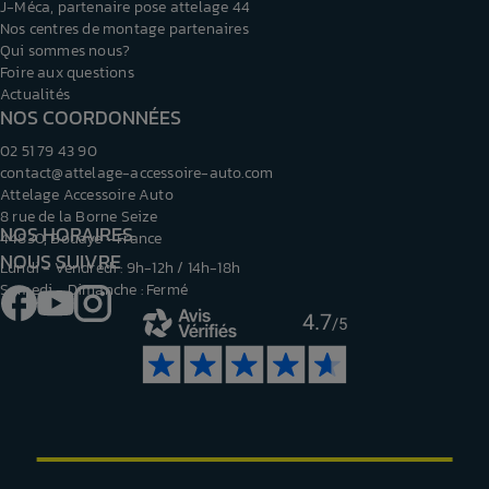
J-Méca, partenaire pose attelage 44
Nos centres de montage partenaires
Qui sommes nous?
Foire aux questions
Actualités
NOS COORDONNÉES
02 51 79 43 90
contact@attelage-accessoire-auto.com
Attelage Accessoire Auto
8 rue de la Borne Seize
NOS HORAIRES
44830, Bouaye - France
NOUS SUIVRE
Lundi - Vendredi : 9h-12h / 14h-18h
Samedi - Dimanche : Fermé
Facebook
YouTube
Instagram
4.7
/5