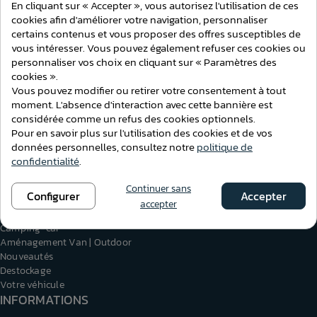
Consentement aux cookies
En cliquant sur « Accepter », vous autorisez l'utilisation de ces
cookies afin d'améliorer votre navigation, personnaliser
PAIEMENT SÉCURISÉ
PRODUITS HOMOLOGUÉS
certains contenus et vous proposer des offres susceptibles de
Paiement par CB sécurisé ou
Produits homologués UE
vous intéresser. Vous pouvez également refuser ces cookies ou
virement bancaire
personnaliser vos choix en cliquant sur « Paramètres des
cookies ».
Vous pouvez modifier ou retirer votre consentement à tout
moment. L'absence d'interaction avec cette bannière est
considérée comme un refus des cookies optionnels.
Pour en savoir plus sur l'utilisation des cookies et de vos
S'inscrire à la newsletter
données personnelles, consultez notre
politique de
confidentialité
.
Continuer sans
NOS CATÉGORIES
Configurer
Accepter
accepter
Auto | Van | Fourgon
Camping-car
Aménagement Van | Outdoor
Nouveautés
Destockage
Votre véhicule
INFORMATIONS