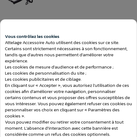
Voir ce produit
127,00 €
Vous contrôlez les cookies
Ajouter au comparateur
Attelage Accessoire Auto utilisent des cookies sur ce site.
Attelage Pour Ford Fiesta 5 PHASE 2
Certains sont strictement nécessaires à son fonctionnement,
(10/2005-10/2008) [COL DE CYGNE]
tandis que d'autres nous permettent d'améliorer votre
Consentement aux cookies
expérience.
Les cookies de mesure d'audience et de performance ;
Les cookies de personnalisation du site ;
Les cookies publicitaires et de ciblage.
En cliquant sur « Accepter », vous autorisez l'utilisation de ces
cookies afin d'améliorer votre navigation, personnaliser
Voir ce produit
certains contenus et vous proposer des offres susceptibles de
vous intéresser. Vous pouvez également refuser ces cookies ou
127,00 €
personnaliser vos choix en cliquant sur « Paramètres des
Ajouter au comparateur
cookies ».
Attelage FORD FIESTA (JH1) Hayon du
Vous pouvez modifier ou retirer votre consentement à tout
6/2002 au 9/2008 + Faisceau standard
[Col de cygne]
moment. L'absence d'interaction avec cette bannière est
considérée comme un refus des cookies optionnels.