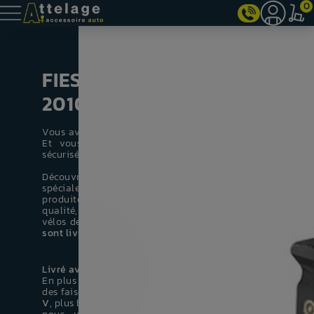
0
FIESTA V DE 2001 À
2010
Vous avez besoin d'un
attelage pour votre Ford Fiesta 
Et vous voulez un attelage de qualité, compléteme
sécurisé et à petit prix . Ne cherchez plus!
Découvrez notre
sélection d'attelage
remorq
spécialement fabriqué pour votre
votre Ford Fiesta
produite de 2001 à 2010. Avec nos attaches remorques 
qualité, tracter une remorque, une caravane ou un port
vélos devient un jeu d'enfant! Tous nos
attaches remorq
sont livrés complet et prêt à poser.
Livré avec un faisceau
En plus de l'attelage, nous avons pré- sélectionné pour vo
des faisceaux 100% compatible avec votre
votre Ford Fies
V
, plus besoin de rechercher partout un faisceau compatibl