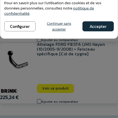
Pour en savoir plus sur l'utilisation des cookies et de vos
données personnelles, consultez notre
politique de
confidentialité
.
Continuer sans
Configurer
Accepter
Voir ce produit
accepter
188,70 €
Ajouter au comparateur
Attelage FORD FIESTA (JH1) Hayon
(10/2005-9/2008) + Faisceau
spécifique [Col de cygne]
Voir ce produit
225,24 €
Ajouter au comparateur