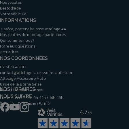
Nouveautés
Destockage
Votre véhicule
INFORMATIONS
J-Méca, partenaire pose attelage 44
Nos centres de montage partenaires
Qui sommes nous?
Foire aux questions
Actualités
NOS COORDONNÉES
02 51 79 43 90
contact@attelage-accessoire-auto.com
Attelage Accessoire Auto
8 rue de la Borne Seize
NOS HORAIRES
44830, Bouaye - France
NOUS SUIVRE
Lundi - Vendredi : 9h-12h / 14h-18h
Samedi - Dimanche : Fermé
Facebook
YouTube
Instagram
4.7
/5