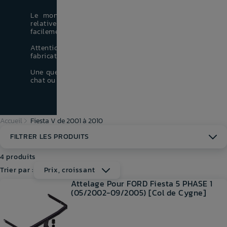
Le montage d'un attelage de
votre Ford Fiesta V
e
relativement simple, vous allez ainsi pouvoir remorqu
facilement tous types de remorque.
Attention : les dates indiquées ci-dessous sont les dates 
fabrication et non pas de mise en circulation.
Une question, un problème ? Contactez-nous par mail, p
chat ou par téléphone !
Accueil
Fiesta V de 2001 à 2010
FILTRER LES PRODUITS
4 produits
Trier par :
Prix, croissant
Attelage Pour FORD Fiesta 5 PHASE 1
(05/2002-09/2005) [Col de Cygne]